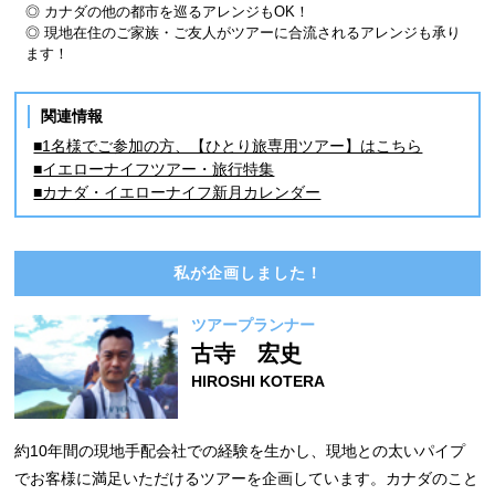
◎ カナダの他の都市を巡るアレンジもOK！
◎ 現地在住のご家族・ご友人がツアーに合流されるアレンジも承り
ます！
関連情報
■1名様でご参加の方、【ひとり旅専用ツアー】はこちら
■イエローナイフツアー・旅行特集
■カナダ・イエローナイフ新月カレンダー
私が企画しました！
ツアープランナー
古寺 宏史
HIROSHI KOTERA
約10年間の現地手配会社での経験を生かし、現地との太いパイプ
でお客様に満足いただけるツアーを企画しています。カナダのこと