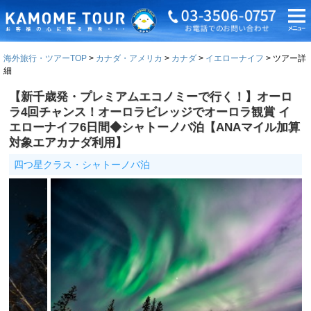
海外旅行・ツアーTOP
カナダ・アメリカ
カナダ
イエローナイフ
ツアー詳
細
【新千歳発・プレミアムエコノミーで行く！】オーロ
ラ4回チャンス！オーロラビレッジでオーロラ観賞 イ
エローナイフ6日間◆シャトーノバ泊【ANAマイル加算
対象エアカナダ利用】
四つ星クラス・シャトーノバ泊