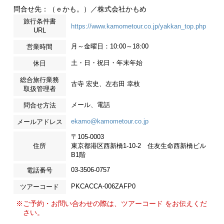
問合せ先：（ｅかも。）／株式会社かもめ
旅行条件書
https://www.kamometour.co.jp/yakkan_top.php
URL
月～金曜日：10:00～18:00
営業時間
土・日・祝日・年末年始
休日
総合旅行業務
古寺 宏史、左右田 幸枝
取扱管理者
メール、電話
問合せ方法
ekamo@kamometour.co.jp
メールアドレス
〒105-0003
住所
東京都港区西新橋1-10-2 住友生命西新橋ビル
B1階
03-3506-0757
電話番号
PKCACCA-006ZAFP0
ツアーコード
※ご予約・お問い合わせの際は、ツアーコード をお伝えくだ
さい。