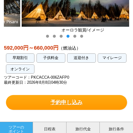
オーロラ観賞/イメージ
592,000円～660,000円
（燃油込）
早期割引
子供料金
送迎付き
マイレージ
オンライン
ツアーコード：PKCACCA-006ZAFP0
最終更新日：2026年8月8日04時30分
予約申し込み
ツアーの
日程表
旅行代金
旅行条件
ポイント