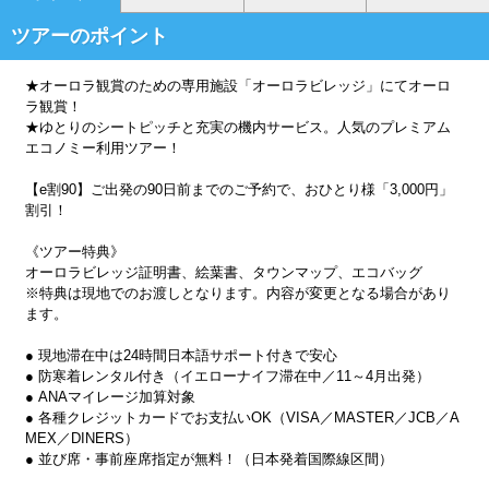
ツアーのポイント
★オーロラ観賞のための専用施設「オーロラビレッジ」にてオーロ
ラ観賞！
★ゆとりのシートピッチと充実の機内サービス。人気のプレミアム
エコノミー利用ツアー！
【e割90】ご出発の90日前までのご予約で、おひとり様「3,000円」
割引！
《ツアー特典》
オーロラビレッジ証明書、絵葉書、タウンマップ、エコバッグ
※特典は現地でのお渡しとなります。内容が変更となる場合があり
ます。
● 現地滞在中は24時間日本語サポート付きで安心
● 防寒着レンタル付き（イエローナイフ滞在中／11～4月出発）
● ANAマイレージ加算対象
● 各種クレジットカードでお支払いOK（VISA／MASTER／JCB／A
MEX／DINERS）
● 並び席・事前座席指定が無料！（日本発着国際線区間）