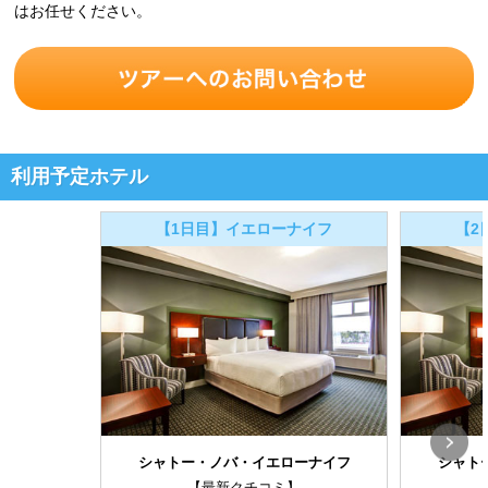
はお任せください。
利用予定ホテル
【1日目】イエローナイフ
【2
シャトー・ノバ・イエローナイフ
シャト
【最新クチコミ】