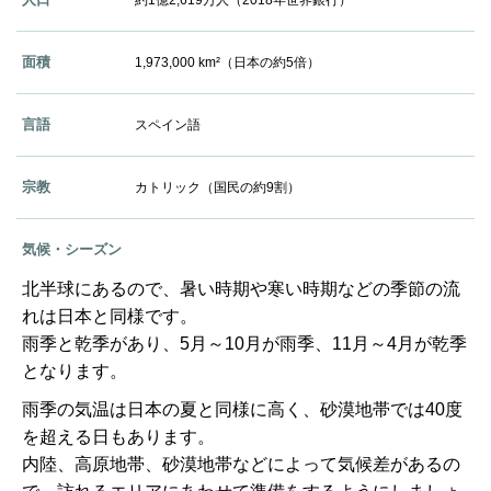
約1億2,619万人（2018年世界銀行）
面積
1,973,000 km²（日本の約5倍）
言語
スペイン語
宗教
カトリック（国民の約9割）
気候・シーズン
北半球にあるので、暑い時期や寒い時期などの季節の流
れは日本と同様です。
雨季と乾季があり、5月～10月が雨季、11月～4月が乾季
となります。
雨季の気温は日本の夏と同様に高く、砂漠地帯では40度
を超える日もあります。
内陸、高原地帯、砂漠地帯などによって気候差があるの