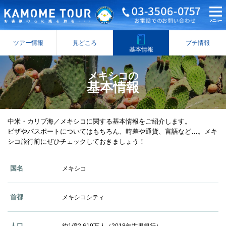
ツアー情報
見どころ
プチ情報
基本情報
メキシコの
基本情報
中米・カリブ海／メキシコに関する基本情報をご紹介します。
ビザやパスポートについてはもちろん、時差や通貨、言語など…。メキ
シコ旅行前にぜひチェックしておきましょう！
国名
メキシコ
首都
メキシコシティ
人口