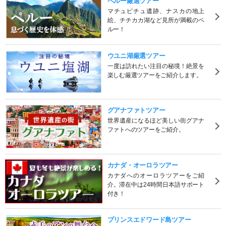
ペルー厳選ツアー
マチュピチュ遺跡、ナスカの地上
絵、チチカカ湖など見所が満載のペ
ルー！
ウユニ湖厳選ツアー
一度は訪れたい注目の秘境！絶景を
楽しむ厳選ツアーをご紹介します。
グアナファトツアー
世界遺産になるほど美しい街グアナ
ファトへのツアーをご紹介。
カナダ・オーロラツアー
カナダへのオーロラツアーをご紹
介。滞在中は24時間日本語サポート
付き！
プリンスエドワード島ツアー