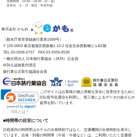
営業時間 10:00～18:00（月～金）
定休日 土・日・祝日・年末年始
株式会社 かもめ
（観光庁長官登録旅行業第1009号）
〒105-0003 東京都港区西新橋1-10-2 住友生命西新橋ビルB1階
TEL 03-3506-0757 FAX 03-3506-8536
一般社団法人 日本旅行業協会（JATA）正会員
IATA公認旅客代理店
旅行業公正取引協議会会員
このサイトはお客様の個人情報を安全に送受信するために
SSL暗号化通信を利用し、第三者によるデータの改ざんや
盗用を防いでいます。
SSLとは？
■時間帯の目安について
日程表内の時間帯はホテルの出発時刻ではなく、交通機関の出発時刻を表示し
ています。出発・到着の時間帯（午前・午後など）は、ご利用いただく交通便