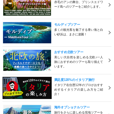
赤毛のアンの舞台、プリンスエドワ
ード島へのツアーをご紹介します。
モルディブツアー
多くの観光客を魅了する青い海と白
い砂浜は、まさに楽園！
おすすめ北欧ツアー
美しい大自然を楽しめる北欧♪一人
旅におすすめのツアーも取り揃えて
います。
満足度120%のイタリア旅行
イタリア在住歴12年のプロがおすす
めするイタリアの楽しみ方をご紹
介！
海外オプショナルツアー
旅行をさらに楽しめる現地ツアーを