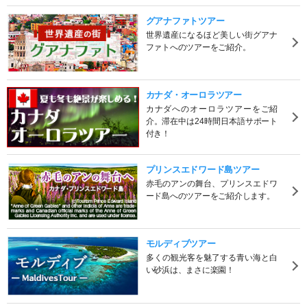
グアナファトツアー
世界遺産になるほど美しい街グアナ
ファトへのツアーをご紹介。
カナダ・オーロラツアー
カナダへのオーロラツアーをご紹
介。滞在中は24時間日本語サポート
付き！
プリンスエドワード島ツアー
赤毛のアンの舞台、プリンスエドワ
ード島へのツアーをご紹介します。
モルディブツアー
多くの観光客を魅了する青い海と白
い砂浜は、まさに楽園！