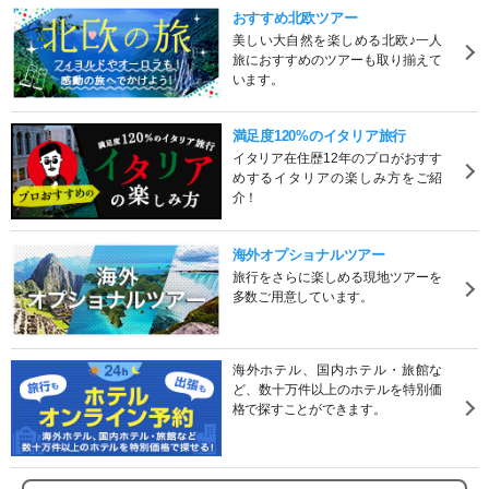
おすすめ北欧ツアー
美しい大自然を楽しめる北欧♪一人
旅におすすめのツアーも取り揃えて
います。
満足度120%のイタリア旅行
イタリア在住歴12年のプロがおすす
めするイタリアの楽しみ方をご紹
介！
海外オプショナルツアー
旅行をさらに楽しめる現地ツアーを
多数ご用意しています。
海外ホテル、国内ホテル・旅館な
ど、数十万件以上のホテルを特別価
格で探すことができます。