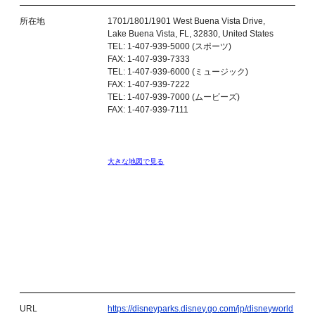
所在地
1701/1801/1901 West Buena Vista Drive,
Lake Buena Vista, FL, 32830, United States
TEL: 1-407-939-5000 (スポーツ)
FAX: 1-407-939-7333
TEL: 1-407-939-6000 (ミュージック)
FAX: 1-407-939-7222
TEL: 1-407-939-7000 (ムービーズ)
FAX: 1-407-939-7111
大きな地図で見る
URL
https://disneyparks.disney.go.com/jp/disneyworld