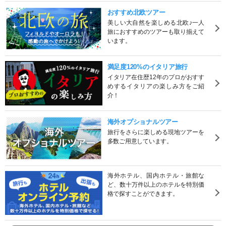
おすすめ北欧ツアー
美しい大自然を楽しめる北欧♪一人
旅におすすめのツアーも取り揃えて
います。
満足度120%のイタリア旅行
イタリア在住歴12年のプロがおすす
めするイタリアの楽しみ方をご紹
介！
海外オプショナルツアー
旅行をさらに楽しめる現地ツアーを
多数ご用意しています。
海外ホテル、国内ホテル・旅館な
ど、数十万件以上のホテルを特別価
格で探すことができます。