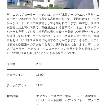
ザ・エクスプローラー・ホテルは、カナダ北部ノースウエスト準州イエ
ローナイフ市の中心部に位置する高級ホテルです。周囲には美しい自然
が広がり、オーロラの観測地としても知られています。客室は、快適性
を重視した上質な内装で、高級感あふれる空間です。また、レストラン
やバーも充実しており、地元産の素材を使った美味しい料理やドリンク
を提供しています。ホテル内には、フィットネスセンターやスパ、会議
室もあり、ビジネスや観光に利用することができます。さらに、ホテル
は観光地や空港へのアクセスも良く、便利な立地にあります。ザ・エク
スプローラー・ホテルは、イエローナイフの自然や文化を満喫しなが
ら、快適な滞在を楽しむことができる高級ホテルです。
部屋数
259
チェックイン
16:00
チェックアウト
11:00
客室設備
エアコン、バスタブ、電話、テレビ、冷蔵庫※、
インターネット回線、ヘアドライヤー、アメニテ
ィ