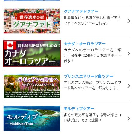
グアナファトツアー
世界遺産になるほど美しい街グアナ
ファトへのツアーをご紹介。
カナダ・オーロラツアー
カナダへのオーロラツアーをご紹
介。滞在中は24時間日本語サポート
付き！
プリンスエドワード島ツアー
赤毛のアンの舞台、プリンスエドワ
ード島へのツアーをご紹介します。
モルディブツアー
多くの観光客を魅了する青い海と白
い砂浜は、まさに楽園！