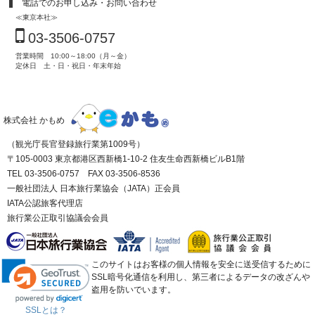
電話でのお申し込み・お問い合わせ
≪東京本社≫
03-3506-0757
営業時間 10:00～18:00（月～金）
定休日 土・日・祝日・年末年始
株式会社 かもめ
（観光庁長官登録旅行業第1009号）
〒105-0003 東京都港区西新橋1-10-2 住友生命西新橋ビルB1階
TEL 03-3506-0757 FAX 03-3506-8536
一般社団法人 日本旅行業協会（JATA）正会員
IATA公認旅客代理店
旅行業公正取引協議会会員
このサイトはお客様の個人情報を安全に送受信するために
SSL暗号化通信を利用し、第三者によるデータの改ざんや
盗用を防いでいます。
SSLとは？