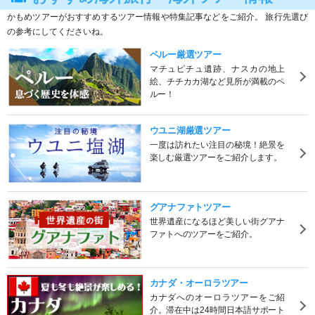
かもめツアーがおすすめするツアー情報や特集記事などをご紹介。 旅行先選び
の参考にしてくださいね。
ペルー厳選ツアー
マチュピチュ遺跡、ナスカの地上
絵、チチカカ湖など見所が満載のペ
ルー！
ウユニ湖厳選ツアー
一度は訪れたい注目の秘境！絶景を
楽しむ厳選ツアーをご紹介します。
グアナファトツアー
世界遺産になるほど美しい街グアナ
ファトへのツアーをご紹介。
カナダ・オーロラツアー
カナダへのオーロラツアーをご紹
介。滞在中は24時間日本語サポート