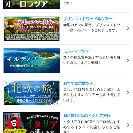
付き！
プリンスエドワード島ツアー
赤毛のアンの舞台、プリンスエドワ
ード島へのツアーをご紹介します。
モルディブツアー
多くの観光客を魅了する青い海と白
い砂浜は、まさに楽園！
おすすめ北欧ツアー
美しい大自然を楽しめる北欧♪一人
旅におすすめのツアーも取り揃えて
います。
満足度120%のイタリア旅行
イタリア在住歴12年のプロがおすす
めするイタリアの楽しみ方をご紹
介！