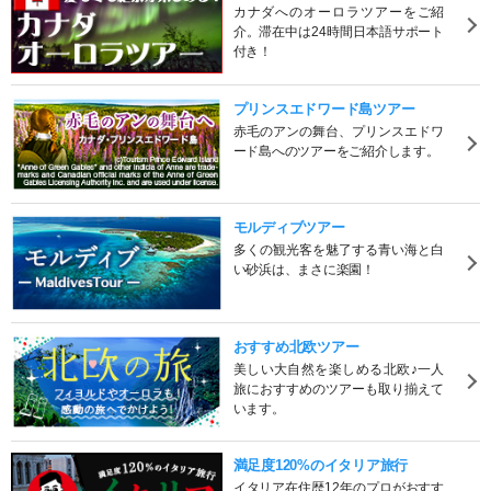
カナダへのオーロラツアーをご紹
介。滞在中は24時間日本語サポート
付き！
プリンスエドワード島ツアー
赤毛のアンの舞台、プリンスエドワ
ード島へのツアーをご紹介します。
モルディブツアー
多くの観光客を魅了する青い海と白
い砂浜は、まさに楽園！
おすすめ北欧ツアー
美しい大自然を楽しめる北欧♪一人
旅におすすめのツアーも取り揃えて
います。
満足度120%のイタリア旅行
イタリア在住歴12年のプロがおすす