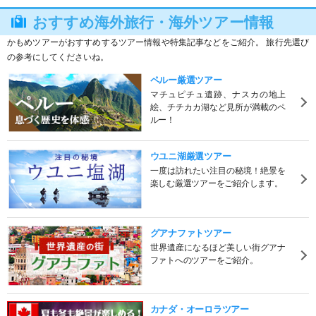
おすすめ海外旅行・海外ツアー情報
かもめツアーがおすすめするツアー情報や特集記事などをご紹介。 旅行先選び
の参考にしてくださいね。
ペルー厳選ツアー
マチュピチュ遺跡、ナスカの地上
絵、チチカカ湖など見所が満載のペ
ルー！
ウユニ湖厳選ツアー
一度は訪れたい注目の秘境！絶景を
楽しむ厳選ツアーをご紹介します。
グアナファトツアー
世界遺産になるほど美しい街グアナ
ファトへのツアーをご紹介。
カナダ・オーロラツアー