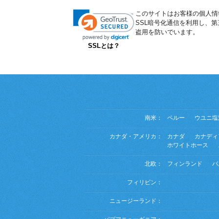
このサイトはお客様の個人情
SSL暗号化通信を利用し、
盗用を防いでいます。
SSLとは？
南米：
ペルー
ウユニ塩
カナダ・アメリカ：
カナダ
カナディ
ホワイトホース
北欧：
フィンランド
バ
フィリピン：
ニュージーランド：