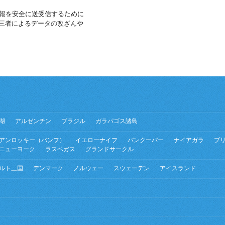
報を安全に送受信するために
第三者によるデータの改ざんや
湖
アルゼンチン
ブラジル
ガラパゴス諸島
アンロッキー（バンフ）
イエローナイフ
バンクーバー
ナイアガラ
プ
ニューヨーク
ラスベガス
グランドサークル
ルト三国
デンマーク
ノルウェー
スウェーデン
アイスランド