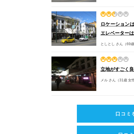
ロケーション
エレベーターは
としとし さん（69歳
立地がすごく良
メル さん（31歳 女性
口コミ