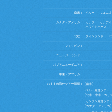
南米：
ペルー
ウユニ塩
カナダ・アメリカ：
カナダ
カナディ
ホワイトホース
北欧：
フィンランド
バ
フィリピン：
ニュージーランド：
パプアニューギニア：
中東・アフリカ：
おすすめ海外ツアー情報：
【南米】
ペルー厳選ツアー
【北米・中米・カリ
カンクン厳選ツア
【カナダ・アメリカ