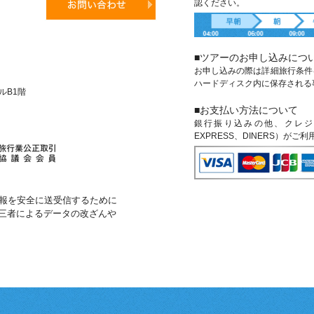
認ください。
■ツアーのお申し込みにつ
お申し込みの際は詳細旅行条件
ハードディスク内に保存される
ビルB1階
■お支払い方法について
銀行振り込みの他、クレジットカ
EXPRESS、DINERS）がご
報を安全に送受信するために
第三者によるデータの改ざんや