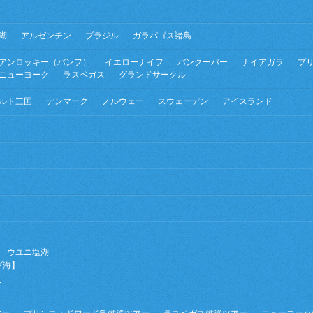
湖
アルゼンチン
ブラジル
ガラパゴス諸島
アンロッキー（バンフ）
イエローナイフ
バンクーバー
ナイアガラ
プ
ニューヨーク
ラスベガス
グランドサークル
ルト三国
デンマーク
ノルウェー
スウェーデン
アイスランド
ウユニ塩湖
ブ海】
ー
】