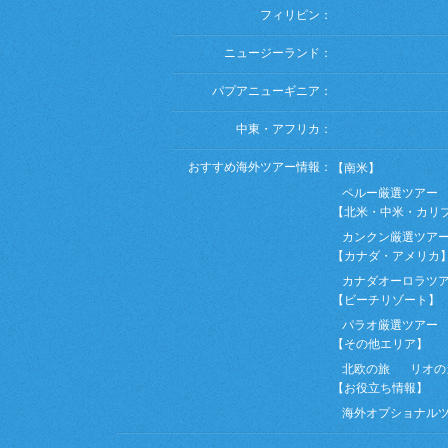
フィリピン：
ニュージーランド：
パプアニューギニア：
中東・アフリカ：
おすすめ海外ツアー情報：
【南米】
ペルー厳選ツアー
【北米・中米・カリ
カンクン厳選ツア
【カナダ・アメリカ
カナダオーロラツ
【ビーチリゾート】
パラオ厳選ツアー
【その他エリア】
北欧の旅
リオの
【お役立ち情報】
海外オプショナル