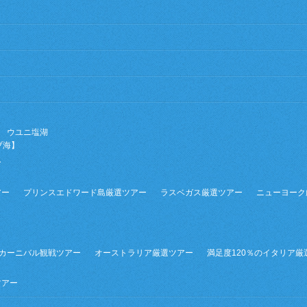
ウユニ塩湖
ブ海】
ー
】
アー
プリンスエドワード島厳選ツアー
ラスベガス厳選ツアー
ニューヨーク
カーニバル観戦ツアー
オーストラリア厳選ツアー
満足度120％のイタリア厳
ツアー