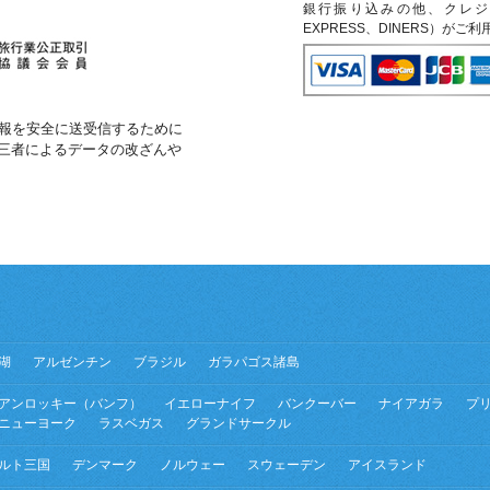
銀行振り込みの他、クレジットカ
EXPRESS、DINERS）がご
報を安全に送受信するために
第三者によるデータの改ざんや
湖
アルゼンチン
ブラジル
ガラパゴス諸島
アンロッキー（バンフ）
イエローナイフ
バンクーバー
ナイアガラ
プ
ニューヨーク
ラスベガス
グランドサークル
ルト三国
デンマーク
ノルウェー
スウェーデン
アイスランド