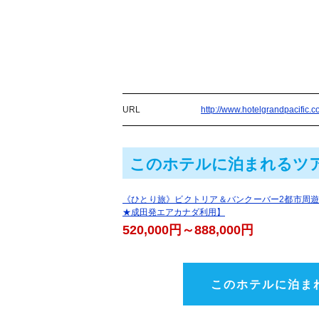
URL
http://www.hotelgrandpacific.c
このホテルに泊まれるツ
《ひとり旅》ビクトリア＆バンクーバー2都市周遊
★成田発エアカナダ利用】
520,000円～888,000円
このホテルに泊ま