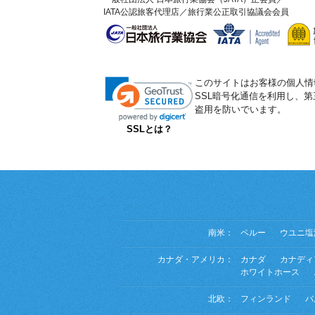
IATA公認旅客代理店／旅行業公正取引協議会会員
このサイトはお客様の個人情
SSL暗号化通信を利用し、
盗用を防いでいます。
SSLとは？
南米：
ペルー
ウユニ塩
カナダ・アメリカ：
カナダ
カナディ
ホワイトホース
北欧：
フィンランド
バ