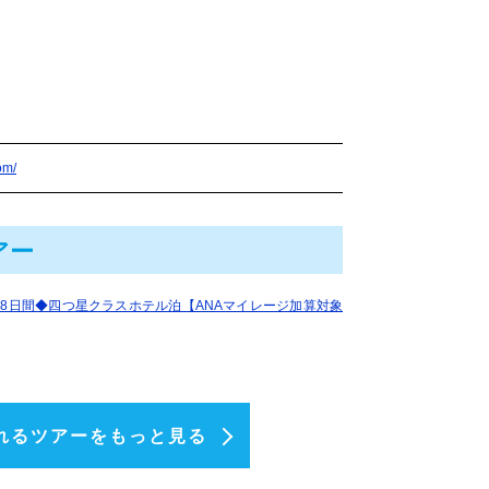
om/
アー
8日間◆四つ星クラスホテル泊【ANAマイレージ加算対象
れるツアーをもっと見る