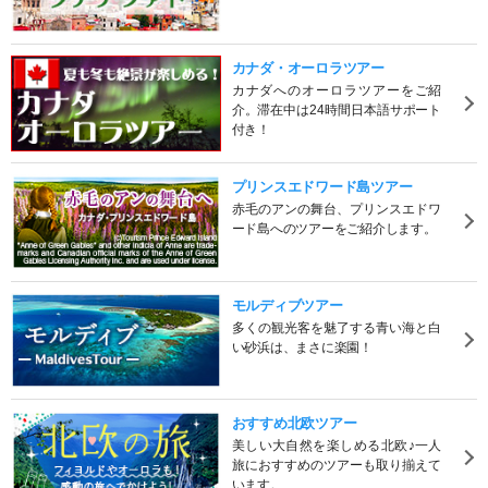
カナダ・オーロラツアー
カナダへのオーロラツアーをご紹
介。滞在中は24時間日本語サポート
付き！
プリンスエドワード島ツアー
赤毛のアンの舞台、プリンスエドワ
ード島へのツアーをご紹介します。
モルディブツアー
多くの観光客を魅了する青い海と白
い砂浜は、まさに楽園！
おすすめ北欧ツアー
美しい大自然を楽しめる北欧♪一人
旅におすすめのツアーも取り揃えて
います。