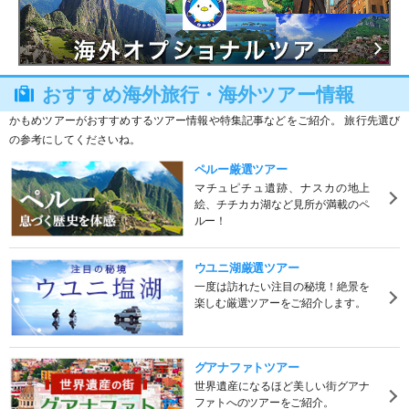
おすすめ海外旅行・海外ツアー情報
かもめツアーがおすすめするツアー情報や特集記事などをご紹介。 旅行先選び
の参考にしてくださいね。
ペルー厳選ツアー
マチュピチュ遺跡、ナスカの地上
絵、チチカカ湖など見所が満載のペ
ルー！
ウユニ湖厳選ツアー
一度は訪れたい注目の秘境！絶景を
楽しむ厳選ツアーをご紹介します。
グアナファトツアー
世界遺産になるほど美しい街グアナ
ファトへのツアーをご紹介。