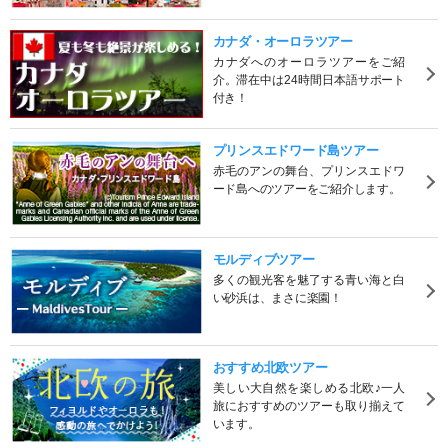
カナダ・オーロラツアー
カナダへのオーロラツアーをご紹
介。滞在中は24時間日本語サポート
付き！
プリンスエドワード島ツアー
赤毛のアンの舞台、プリンスエドワ
ード島へのツアーをご紹介します。
モルディブツアー
多くの観光客を魅了する青い海と白
い砂浜は、まさに楽園！
おすすめ北欧ツアー
美しい大自然を楽しめる北欧♪一人
旅におすすめのツアーも取り揃えて
います。