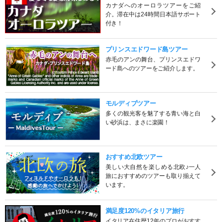
カナダへのオーロラツアーをご紹
介。滞在中は24時間日本語サポート
付き！
プリンスエドワード島ツアー
赤毛のアンの舞台、プリンスエドワ
ード島へのツアーをご紹介します。
モルディブツアー
多くの観光客を魅了する青い海と白
い砂浜は、まさに楽園！
おすすめ北欧ツアー
美しい大自然を楽しめる北欧♪一人
旅におすすめのツアーも取り揃えて
います。
満足度120%のイタリア旅行
イタリア在住歴12年のプロがおすす