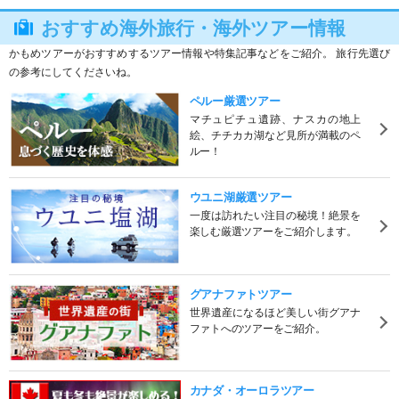
おすすめ海外旅行・海外ツアー情報
かもめツアーがおすすめするツアー情報や特集記事などをご紹介。 旅行先選び
の参考にしてくださいね。
ペルー厳選ツアー
マチュピチュ遺跡、ナスカの地上
絵、チチカカ湖など見所が満載のペ
ルー！
ウユニ湖厳選ツアー
一度は訪れたい注目の秘境！絶景を
楽しむ厳選ツアーをご紹介します。
グアナファトツアー
世界遺産になるほど美しい街グアナ
ファトへのツアーをご紹介。
カナダ・オーロラツアー