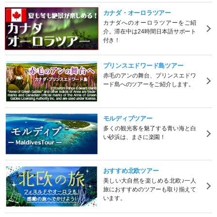
カナダ・オーロラツアー
カナダへのオーロラツアーをご紹
介。滞在中は24時間日本語サポート
付き！
プリンスエドワード島ツアー
赤毛のアンの舞台、プリンスエドワ
ード島へのツアーをご紹介します。
モルディブツアー
多くの観光客を魅了する青い海と白
い砂浜は、まさに楽園！
おすすめ北欧ツアー
美しい大自然を楽しめる北欧♪一人
旅におすすめのツアーも取り揃えて
います。