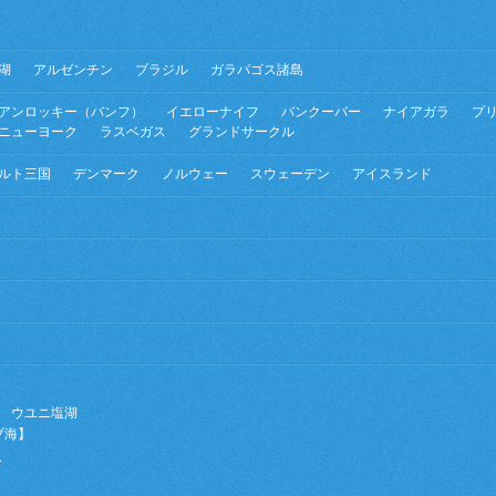
湖
アルゼンチン
ブラジル
ガラパゴス諸島
アンロッキー（バンフ）
イエローナイフ
バンクーバー
ナイアガラ
プ
ニューヨーク
ラスベガス
グランドサークル
ルト三国
デンマーク
ノルウェー
スウェーデン
アイスランド
ウユニ塩湖
ブ海】
ー
】