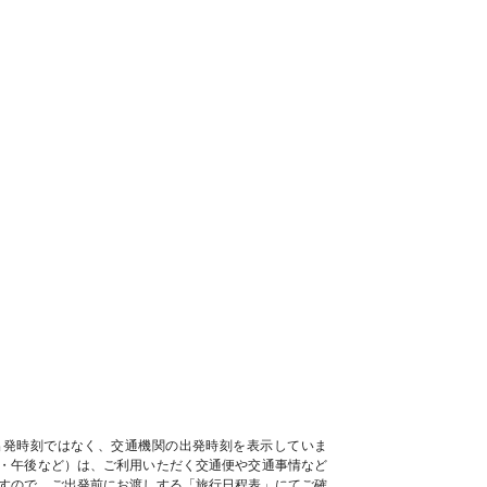
出発時刻ではなく、交通機関の出発時刻を表示していま
・午後など）は、ご利用いただく交通便や交通事情など
すので、ご出発前にお渡しする「旅行日程表」にてご確