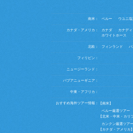
南米：
ペルー
ウユニ塩
カナダ・アメリカ：
カナダ
カナディ
ホワイトホース
北欧：
フィンランド
バ
フィリピン：
ニュージーランド：
パプアニューギニア：
中東・アフリカ：
おすすめ海外ツアー情報：
【南米】
ペルー厳選ツアー
【北米・中米・カリ
カンクン厳選ツア
【カナダ・アメリカ