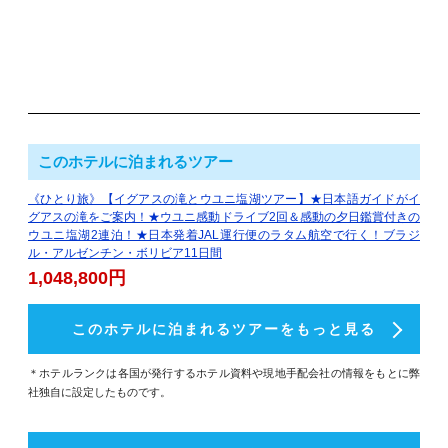
このホテルに泊まれるツアー
《ひとり旅》【イグアスの滝とウユニ塩湖ツアー】★日本語ガイドがイ
グアスの滝をご案内！★ウユニ感動ドライブ2回＆感動の夕日鑑賞付きの
ウユニ塩湖2連泊！★日本発着JAL運行便のラタム航空で行く！ブラジ
ル・アルゼンチン・ボリビア11日間
1,048,800円
このホテルに泊まれるツアーをもっと見る
＊ホテルランクは各国が発行するホテル資料や現地手配会社の情報をもとに弊
社独自に設定したものです。