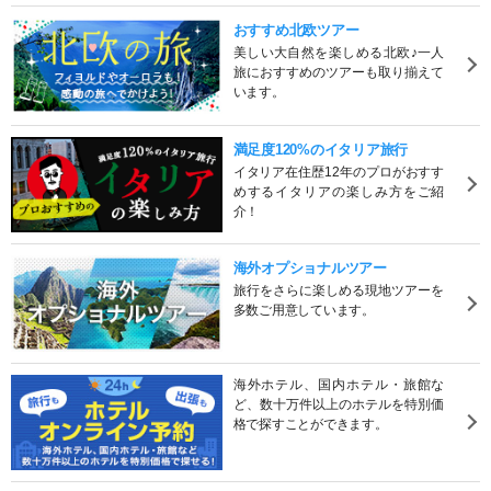
おすすめ北欧ツアー
美しい大自然を楽しめる北欧♪一人
旅におすすめのツアーも取り揃えて
います。
満足度120%のイタリア旅行
イタリア在住歴12年のプロがおすす
めするイタリアの楽しみ方をご紹
介！
海外オプショナルツアー
旅行をさらに楽しめる現地ツアーを
多数ご用意しています。
海外ホテル、国内ホテル・旅館な
ど、数十万件以上のホテルを特別価
格で探すことができます。