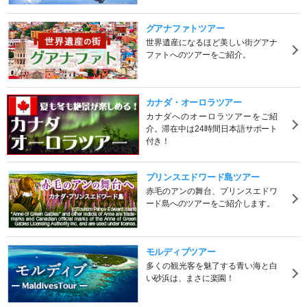
グアナファトツアー
世界遺産になるほど美しい街グアナ
ファトへのツアーをご紹介。
カナダ・オーロラツアー
カナダへのオーロラツアーをご紹
介。滞在中は24時間日本語サポート
付き！
プリンスエドワード島ツアー
赤毛のアンの舞台、プリンスエドワ
ード島へのツアーをご紹介します。
モルディブツアー
多くの観光客を魅了する青い海と白
い砂浜は、まさに楽園！