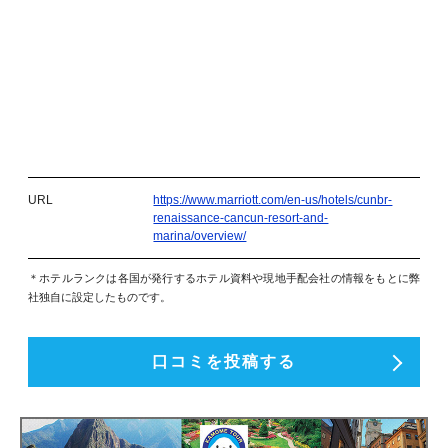
URL
https://www.marriott.com/en-us/hotels/cunbr-
renaissance-cancun-resort-and-
marina/overview/
＊ホテルランクは各国が発行するホテル資料や現地手配会社の情報をもとに弊
社独自に設定したものです。
口コミを投稿する