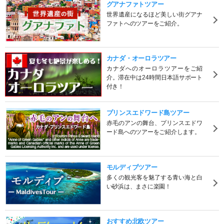
グアナファトツアー
世界遺産になるほど美しい街グアナ
ファトへのツアーをご紹介。
カナダ・オーロラツアー
カナダへのオーロラツアーをご紹
介。滞在中は24時間日本語サポート
付き！
プリンスエドワード島ツアー
赤毛のアンの舞台、プリンスエドワ
ード島へのツアーをご紹介します。
モルディブツアー
多くの観光客を魅了する青い海と白
い砂浜は、まさに楽園！
おすすめ北欧ツアー