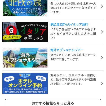
美しい大自然を楽しめる北欧♪一人
旅におすすめのツアーも取り揃えて
います。
満足度120%のイタリア旅行
イタリア在住歴12年のプロがおすす
めするイタリアの楽しみ方をご紹
介！
海外オプショナルツアー
旅行をさらに楽しめる現地ツアーを
多数ご用意しています。
海外ホテル、国内ホテル・旅館な
ど、数十万件以上のホテルを特別価
格で探すことができます。
おすすめ情報をもっと見る