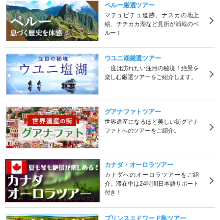
ペルー厳選ツアー
マチュピチュ遺跡、ナスカの地上
絵、チチカカ湖など見所が満載のペ
ルー！
ウユニ湖厳選ツアー
一度は訪れたい注目の秘境！絶景を
楽しむ厳選ツアーをご紹介します。
グアナファトツアー
世界遺産になるほど美しい街グアナ
ファトへのツアーをご紹介。
カナダ・オーロラツアー
カナダへのオーロラツアーをご紹
介。滞在中は24時間日本語サポート
付き！
プリンスエドワード島ツアー