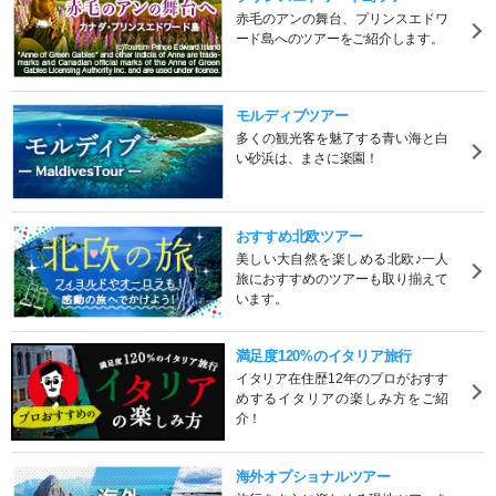
赤毛のアンの舞台、プリンスエドワ
ード島へのツアーをご紹介します。
モルディブツアー
多くの観光客を魅了する青い海と白
い砂浜は、まさに楽園！
おすすめ北欧ツアー
美しい大自然を楽しめる北欧♪一人
旅におすすめのツアーも取り揃えて
います。
満足度120%のイタリア旅行
イタリア在住歴12年のプロがおすす
めするイタリアの楽しみ方をご紹
介！
海外オプショナルツアー