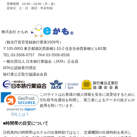
営業時間 10:00～18:00（月～金）
定休日 土・日・祝日・年末年始
株式会社 かもめ
（観光庁長官登録旅行業第1009号）
〒105-0003 東京都港区西新橋1-10-2 住友生命西新橋ビルB1階
TEL 03-3506-0757 FAX 03-3506-8536
一般社団法人 日本旅行業協会（JATA）正会員
IATA公認旅客代理店
旅行業公正取引協議会会員
このサイトはお客様の個人情報を安全に送受信するために
SSL暗号化通信を利用し、第三者によるデータの改ざんや
盗用を防いでいます。
SSLとは？
■時間帯の目安について
日程表内の時間帯はホテルの出発時刻ではなく、交通機関の出発時刻を表示し