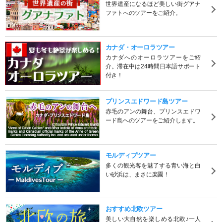
世界遺産になるほど美しい街グアナ
ファトへのツアーをご紹介。
カナダ・オーロラツアー
カナダへのオーロラツアーをご紹
介。滞在中は24時間日本語サポート
付き！
プリンスエドワード島ツアー
赤毛のアンの舞台、プリンスエドワ
ード島へのツアーをご紹介します。
モルディブツアー
多くの観光客を魅了する青い海と白
い砂浜は、まさに楽園！
おすすめ北欧ツアー
美しい大自然を楽しめる北欧♪一人