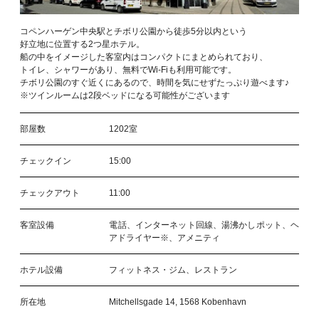
コペンハーゲン中央駅とチボリ公園から徒歩5分以内という
好立地に位置する2つ星ホテル。
船の中をイメージした客室内はコンパクトにまとめられており、
トイレ、シャワーがあり、無料でWi-Fiも利用可能です。
チボリ公園のすぐ近くにあるので、時間を気にせずたっぷり遊べます♪
※ツインルームは2段ベッドになる可能性がございます
部屋数
1202室
チェックイン
15:00
チェックアウト
11:00
客室設備
電話、インターネット回線、湯沸かしポット、ヘ
アドライヤー※、アメニティ
ホテル設備
フィットネス・ジム、レストラン
所在地
Mitchellsgade 14, 1568 Kobenhavn