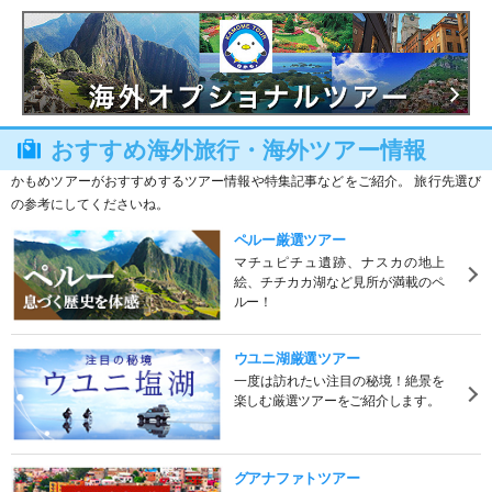
おすすめ海外旅行・海外ツアー情報
かもめツアーがおすすめするツアー情報や特集記事などをご紹介。 旅行先選び
の参考にしてくださいね。
ペルー厳選ツアー
マチュピチュ遺跡、ナスカの地上
絵、チチカカ湖など見所が満載のペ
ルー！
ウユニ湖厳選ツアー
一度は訪れたい注目の秘境！絶景を
楽しむ厳選ツアーをご紹介します。
グアナファトツアー