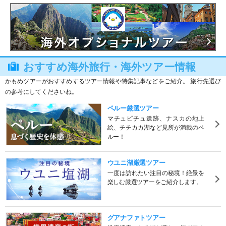
おすすめ海外旅行・海外ツアー情報
かもめツアーがおすすめするツアー情報や特集記事などをご紹介。 旅行先選び
の参考にしてくださいね。
ペルー厳選ツアー
マチュピチュ遺跡、ナスカの地上
絵、チチカカ湖など見所が満載のペ
ルー！
ウユニ湖厳選ツアー
一度は訪れたい注目の秘境！絶景を
楽しむ厳選ツアーをご紹介します。
グアナファトツアー