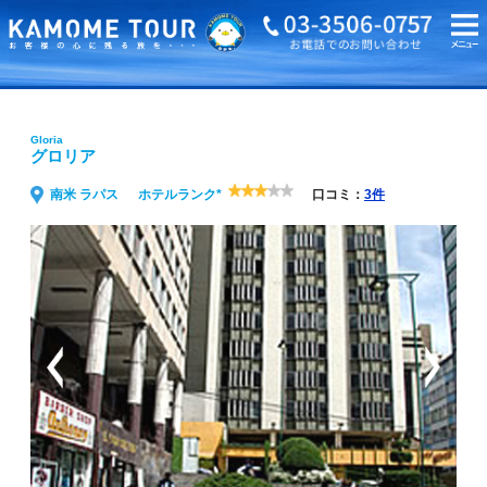
海外旅行・ツアーTOP
Gloria グロリア
Gloria
グロリア
南米 ラパス
ホテルランク*
口コミ：
3件