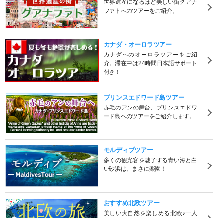
世界遺産になるほど美しい街グアナ
ファトへのツアーをご紹介。
カナダ・オーロラツアー
カナダへのオーロラツアーをご紹
介。滞在中は24時間日本語サポート
付き！
プリンスエドワード島ツアー
赤毛のアンの舞台、プリンスエドワ
ード島へのツアーをご紹介します。
モルディブツアー
多くの観光客を魅了する青い海と白
い砂浜は、まさに楽園！
おすすめ北欧ツアー
美しい大自然を楽しめる北欧♪一人