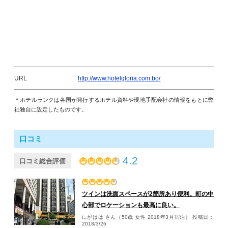
URL
http://www.hotelgloria.com.bo/
＊ホテルランクは各国が発行するホテル資料や現地手配会社の情報をもとに弊
社独自に設定したものです。
口コミ
4.2
口コミ総合評価
ツインは洗面スペースが2箇所あり便利。町の中
心部でロケーションも最高に良い。
にがはは さん（50歳 女性 2018年3月宿泊）
投稿日：
2018/3/26