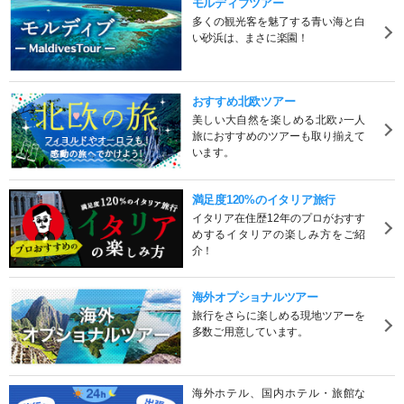
モルディブツアー
多くの観光客を魅了する青い海と白
い砂浜は、まさに楽園！
おすすめ北欧ツアー
美しい大自然を楽しめる北欧♪一人
旅におすすめのツアーも取り揃えて
います。
満足度120%のイタリア旅行
イタリア在住歴12年のプロがおすす
めするイタリアの楽しみ方をご紹
介！
海外オプショナルツアー
旅行をさらに楽しめる現地ツアーを
多数ご用意しています。
海外ホテル、国内ホテル・旅館な