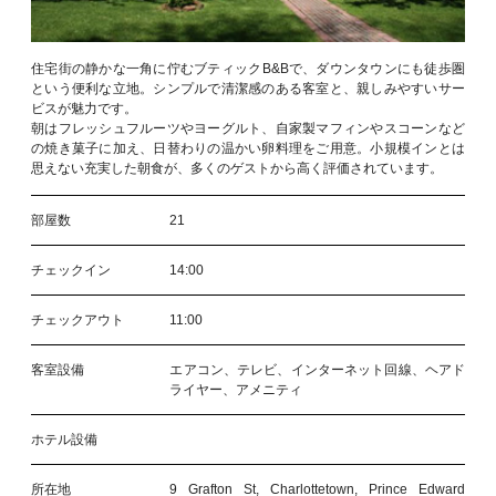
住宅街の静かな一角に佇むブティックB&Bで、ダウンタウンにも徒歩圏
という便利な立地。シンプルで清潔感のある客室と、親しみやすいサー
ビスが魅力です。
朝はフレッシュフルーツやヨーグルト、自家製マフィンやスコーンなど
の焼き菓子に加え、日替わりの温かい卵料理をご用意。小規模インとは
思えない充実した朝食が、多くのゲストから高く評価されています。
部屋数
21
チェックイン
14:00
チェックアウト
11:00
客室設備
エアコン、テレビ、インターネット回線、ヘアド
ライヤー、アメニティ
ホテル設備
所在地
9 Grafton St, Charlottetown, Prince Edward