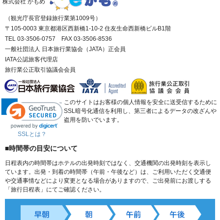
株式会社 かもめ
（観光庁長官登録旅行業第1009号）
〒105-0003 東京都港区西新橋1-10-2 住友生命西新橋ビルB1階
TEL 03-3506-0757 FAX 03-3506-8536
一般社団法人 日本旅行業協会（JATA）正会員
IATA公認旅客代理店
旅行業公正取引協議会会員
このサイトはお客様の個人情報を安全に送受信するために
SSL暗号化通信を利用し、第三者によるデータの改ざんや
盗用を防いでいます。
SSLとは？
■時間帯の目安について
日程表内の時間帯はホテルの出発時刻ではなく、交通機関の出発時刻を表示し
ています。出発・到着の時間帯（午前・午後など）は、ご利用いただく交通便
や交通事情などにより変更となる場合がありますので、ご出発前にお渡しする
「旅行日程表」にてご確認ください。