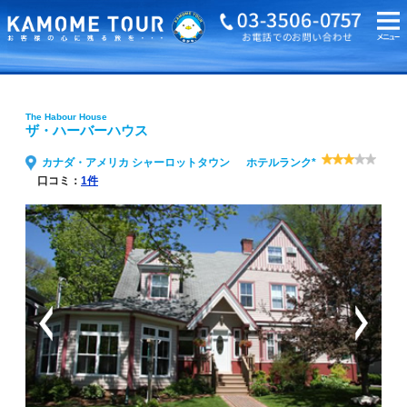
海外旅行・ツアーTOP
The Habour House ザ・ハーバーハウス
The Habour House
ザ・ハーバーハウス
カナダ・アメリカ シャーロットタウン
ホテルランク*
口コミ：
1件