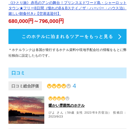
《ひとり旅》赤毛のアンの舞台！プリンスエドワード島・シャーロット
タウン★フリー8日間（憧れのB＆Bステイ／ザ・ハーバー・ハウス泊）
嬉しい朝食付き♪【空港送迎付】
680,000円～796,000円
このホテルに泊まれるツアーをもっと見る
＊ホテルランクは各国が発行するホテル資料や現地手配会社の情報をもとに弊
社独自に設定したものです。
口コミ
4
口コミ総合評価
暖かい雰囲気のホテル
ぴよ さん（59歳 女性 2023年9月宿泊）
投稿日：
2023/9/23