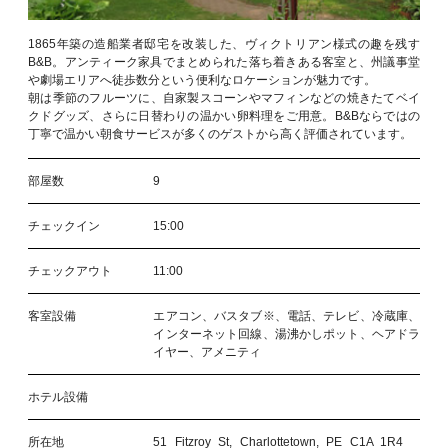
1865年築の造船業者邸宅を改装した、ヴィクトリアン様式の趣を残す
B&B。アンティーク家具でまとめられた落ち着きある客室と、州議事堂
や劇場エリアへ徒歩数分という便利なロケーションが魅力です。
朝は季節のフルーツに、自家製スコーンやマフィンなどの焼きたてベイ
クドグッズ、さらに日替わりの温かい卵料理をご用意。B&Bならではの
丁寧で温かい朝食サービスが多くのゲストから高く評価されています。
部屋数
9
チェックイン
15:00
チェックアウト
11:00
客室設備
エアコン、バスタブ※、電話、テレビ、冷蔵庫、
インターネット回線、湯沸かしポット、ヘアドラ
イヤー、アメニティ
ホテル設備
所在地
51 Fitzroy St, Charlottetown, PE C1A 1R4