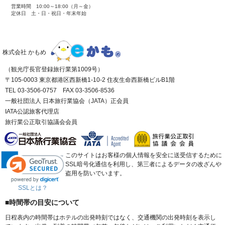
営業時間 10:00～18:00（月～金）
定休日 土・日・祝日・年末年始
株式会社 かもめ
（観光庁長官登録旅行業第1009号）
〒105-0003 東京都港区西新橋1-10-2 住友生命西新橋ビルB1階
TEL 03-3506-0757 FAX 03-3506-8536
一般社団法人 日本旅行業協会（JATA）正会員
IATA公認旅客代理店
旅行業公正取引協議会会員
このサイトはお客様の個人情報を安全に送受信するために
SSL暗号化通信を利用し、第三者によるデータの改ざんや
盗用を防いでいます。
SSLとは？
■時間帯の目安について
日程表内の時間帯はホテルの出発時刻ではなく、交通機関の出発時刻を表示し