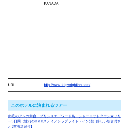
KANADA
URL
http://www.shipwrightinn.com/
このホテルに泊まれるツアー
赤毛のアンの舞台！プリンスエドワード島・シャーロットタウン★フリ
ー5日間（憧れのB＆Bステイ／シップライト・イン泊）嬉しい朝食付き
♪【空港送迎付】