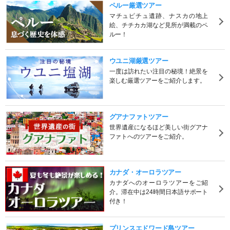
ペルー厳選ツアー
マチュピチュ遺跡、ナスカの地上
絵、チチカカ湖など見所が満載のペ
ルー！
ウユニ湖厳選ツアー
一度は訪れたい注目の秘境！絶景を
楽しむ厳選ツアーをご紹介します。
グアナファトツアー
世界遺産になるほど美しい街グアナ
ファトへのツアーをご紹介。
カナダ・オーロラツアー
カナダへのオーロラツアーをご紹
介。滞在中は24時間日本語サポート
付き！
プリンスエドワード島ツアー