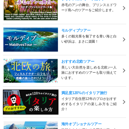
赤毛のアンの舞台、プリンスエドワ
ード島へのツアーをご紹介します。
モルディブツアー
多くの観光客を魅了する青い海と白
い砂浜は、まさに楽園！
おすすめ北欧ツアー
美しい大自然を楽しめる北欧♪一人
旅におすすめのツアーも取り揃えて
います。
満足度120%のイタリア旅行
イタリア在住歴12年のプロがおすす
めするイタリアの楽しみ方をご紹
介！
海外オプショナルツアー