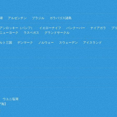
湖
アルゼンチン
ブラジル
ガラパゴス諸島
アンロッキー（バンフ）
イエローナイフ
バンクーバー
ナイアガラ
プ
ニューヨーク
ラスベガス
グランドサークル
ルト三国
デンマーク
ノルウェー
スウェーデン
アイスランド
ウユニ塩湖
ブ海】
ー
】