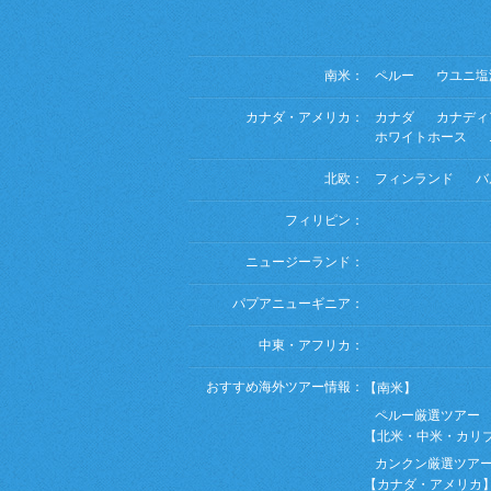
南米：
ペルー
ウユニ塩
カナダ・アメリカ：
カナダ
カナディ
ホワイトホース
北欧：
フィンランド
バ
フィリピン：
ニュージーランド：
パプアニューギニア：
中東・アフリカ：
おすすめ海外ツアー情報：
【南米】
ペルー厳選ツアー
【北米・中米・カリ
カンクン厳選ツア
【カナダ・アメリカ