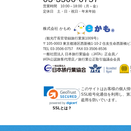
営業時間 10:00～18:00（月～金）
定休日 土・日・祝日・年末年始
株式会社 かもめ
（観光庁長官登録旅行業第1009号）
〒105-0003 東京都港区西新橋1-10-2 住友生命西新橋
TEL 03-3506-0757 FAX 03-3506-8536
一般社団法人 日本旅行業協会（JATA）正会員／
IATA公認旅客代理店／旅行業公正取引協議会会員
このサイトはお客様の個人情
SSL暗号化通信を利用し、
盗用を防いでいます。
SSLとは？