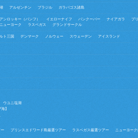
湖
アルゼンチン
ブラジル
ガラパゴス諸島
アンロッキー（バンフ）
イエローナイフ
バンクーバー
ナイアガラ
プ
ニューヨーク
ラスベガス
グランドサークル
ルト三国
デンマーク
ノルウェー
スウェーデン
アイスランド
ウユニ塩湖
ブ海】
ー
】
アー
プリンスエドワード島厳選ツアー
ラスベガス厳選ツアー
ニューヨーク