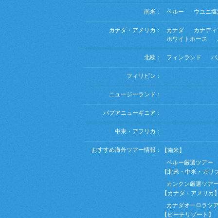
南米：
ペルー
ウユニ塩
カナダ・アメリカ：
カナダ
カナディ
ホワイトホース
北欧：
フィンランド
バ
フィリピン：
ニュージーランド：
パプアニューギニア：
中東・アフリカ：
おすすめ海外ツアー情報：
【南米】
ペルー厳選ツアー
【北米・中米・カリ
カンクン厳選ツア
【カナダ・アメリカ
カナダオーロラツ
【ビーチリゾート】