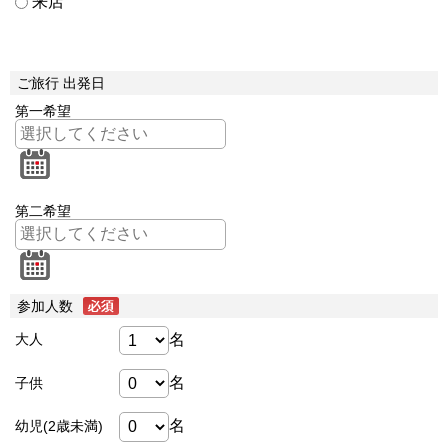
来店
ご旅行 出発日
第一希望
第二希望
参加人数
名
大人
名
子供
名
幼児(2歳未満)