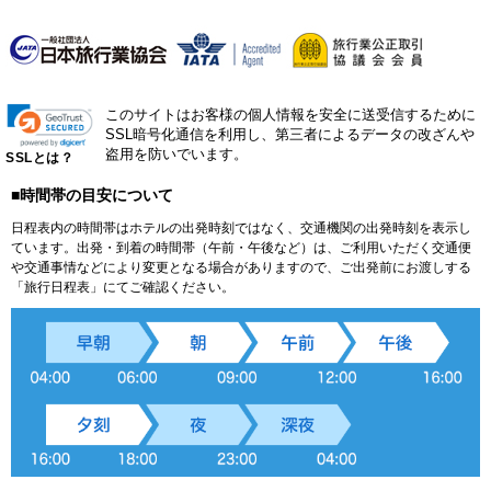
このサイトはお客様の個人情報を安全に送受信するために
SSL暗号化通信を利用し、第三者によるデータの改ざんや
盗用を防いでいます。
SSLとは？
■時間帯の目安について
日程表内の時間帯はホテルの出発時刻ではなく、交通機関の出発時刻を表示し
ています。出発・到着の時間帯（午前・午後など）は、ご利用いただく交通便
や交通事情などにより変更となる場合がありますので、ご出発前にお渡しする
「旅行日程表」にてご確認ください。