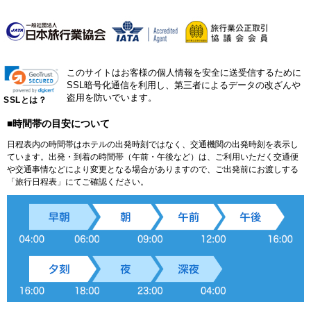
このサイトはお客様の個人情報を安全に送受信するために
SSL暗号化通信を利用し、第三者によるデータの改ざんや
盗用を防いでいます。
SSLとは？
■時間帯の目安について
日程表内の時間帯はホテルの出発時刻ではなく、交通機関の出発時刻を表示し
ています。出発・到着の時間帯（午前・午後など）は、ご利用いただく交通便
や交通事情などにより変更となる場合がありますので、ご出発前にお渡しする
「旅行日程表」にてご確認ください。