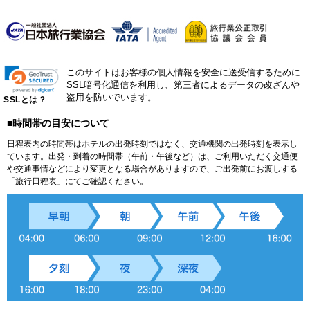
このサイトはお客様の個人情報を安全に送受信するために
SSL暗号化通信を利用し、第三者によるデータの改ざんや
盗用を防いでいます。
SSLとは？
■時間帯の目安について
日程表内の時間帯はホテルの出発時刻ではなく、交通機関の出発時刻を表示し
ています。出発・到着の時間帯（午前・午後など）は、ご利用いただく交通便
や交通事情などにより変更となる場合がありますので、ご出発前にお渡しする
「旅行日程表」にてご確認ください。