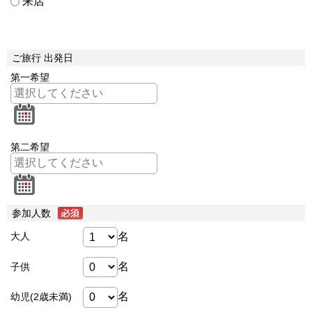
来店
ご旅行 出発日
第一希望
第二希望
参加人数
名
大人
名
子供
名
幼児(2歳未満)