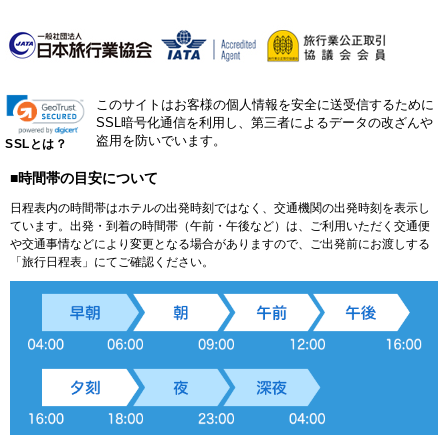
このサイトはお客様の個人情報を安全に送受信するために
SSL暗号化通信を利用し、第三者によるデータの改ざんや
盗用を防いでいます。
SSLとは？
■時間帯の目安について
日程表内の時間帯はホテルの出発時刻ではなく、交通機関の出発時刻を表示し
ています。出発・到着の時間帯（午前・午後など）は、ご利用いただく交通便
や交通事情などにより変更となる場合がありますので、ご出発前にお渡しする
「旅行日程表」にてご確認ください。