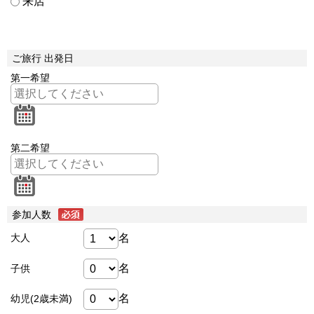
来店
ご旅行 出発日
第一希望
第二希望
参加人数
名
大人
名
子供
名
幼児(2歳未満)