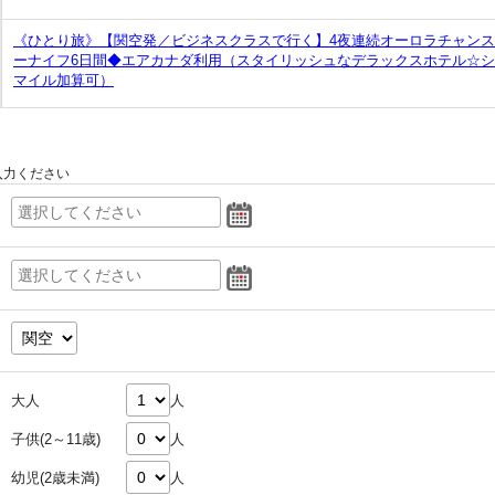
《ひとり旅》【関空発／ビジネスクラスで行く】4夜連続オーロラチャン
ーナイフ6日間◆エアカナダ利用（スタイリッシュなデラックスホテル☆シ
マイル加算可）
入力ください
大人
人
子供(2～11歳)
人
幼児(2歳未満)
人