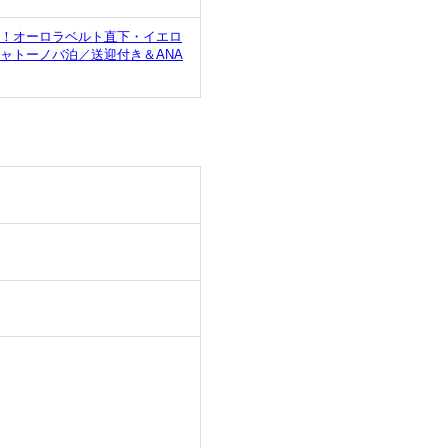
ス！オーロラベルト直下・イエロ
ャトーノバ泊／送迎付き＆ANA