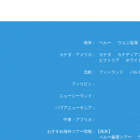
南米：
ペルー
ウユニ塩湖
カナダ・アメリカ：
カナダ
カナディア
ビクトリア
ホワイ
北欧：
フィンランド
バル
フィリピン：
ニュージーランド：
パプアニューギニア：
中東・アフリカ：
おすすめ海外ツアー情報：
【南米】
ペルー厳選ツアー