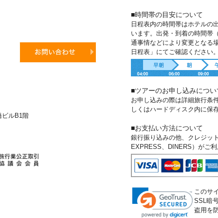
■時間帯の目安について
日程表内の時間帯はホテルの
います。出発・到着の時間帯
通事情などにより変更となる
日程表」にてご確認ください
■ツアーのお申し込みについ
お申し込みの際は詳細旅行条
しくはハードディスク内に保
新橋ビルB1階
■お支払い方法について
銀行振り込みの他、クレジットカー
EXPRESS、DINERS）が
このサ
SSL
盗用を