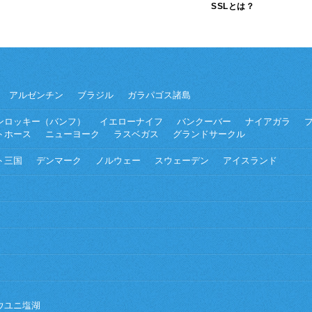
SSLとは？
アルゼンチン
ブラジル
ガラパゴス諸島
ンロッキー（バンフ）
イエローナイフ
バンクーバー
ナイアガラ
トホース
ニューヨーク
ラスベガス
グランドサークル
ト三国
デンマーク
ノルウェー
スウェーデン
アイスランド
ウユニ塩湖