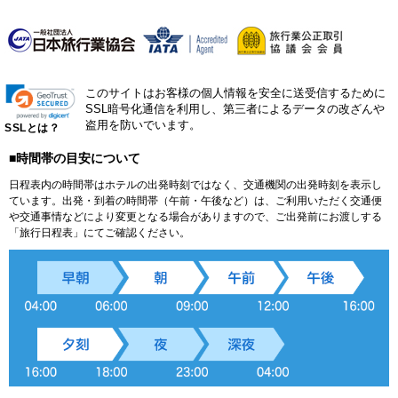
このサイトはお客様の個人情報を安全に送受信するために
SSL暗号化通信を利用し、第三者によるデータの改ざんや
盗用を防いでいます。
SSLとは？
■時間帯の目安について
日程表内の時間帯はホテルの出発時刻ではなく、交通機関の出発時刻を表示し
ています。出発・到着の時間帯（午前・午後など）は、ご利用いただく交通便
や交通事情などにより変更となる場合がありますので、ご出発前にお渡しする
「旅行日程表」にてご確認ください。