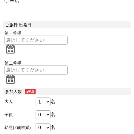
来店
ご旅行 出発日
第一希望
第二希望
参加人数
名
大人
名
子供
名
幼児(2歳未満)