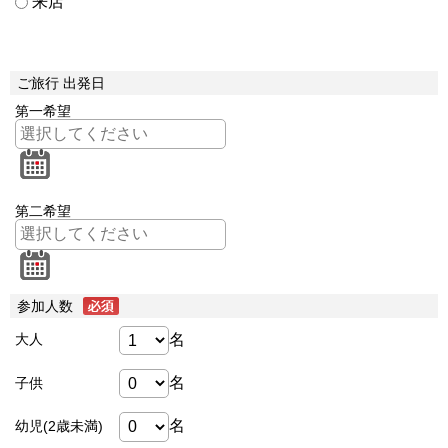
来店
ご旅行 出発日
第一希望
第二希望
参加人数
名
大人
名
子供
名
幼児(2歳未満)