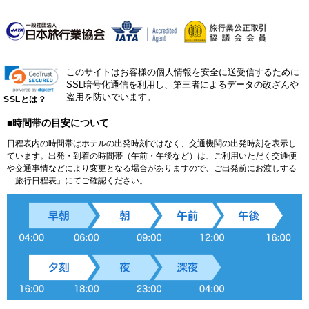
このサイトはお客様の個人情報を安全に送受信するために
SSL暗号化通信を利用し、第三者によるデータの改ざんや
盗用を防いでいます。
SSLとは？
■時間帯の目安について
日程表内の時間帯はホテルの出発時刻ではなく、交通機関の出発時刻を表示し
ています。出発・到着の時間帯（午前・午後など）は、ご利用いただく交通便
や交通事情などにより変更となる場合がありますので、ご出発前にお渡しする
「旅行日程表」にてご確認ください。