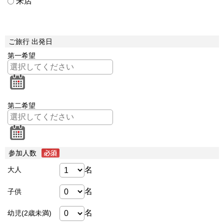
来店
ご旅行 出発日
第一希望
第二希望
参加人数
名
大人
名
子供
名
幼児(2歳未満)