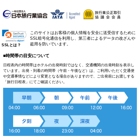
このサイトはお客様の個人情報を安全に送受信するために
SSL暗号化通信を利用し、第三者によるデータの改ざんや
盗用を防いでいます。
SSLとは？
■時間帯の目安について
日程表内の時間帯はホテルの出発時刻ではなく、交通機関の出発時刻を表示し
ています。出発・到着の時間帯（午前・午後など）は、ご利用いただく交通便
や交通事情などにより変更となる場合がありますので、ご出発前にお渡しする
「旅行日程表」にてご確認ください。