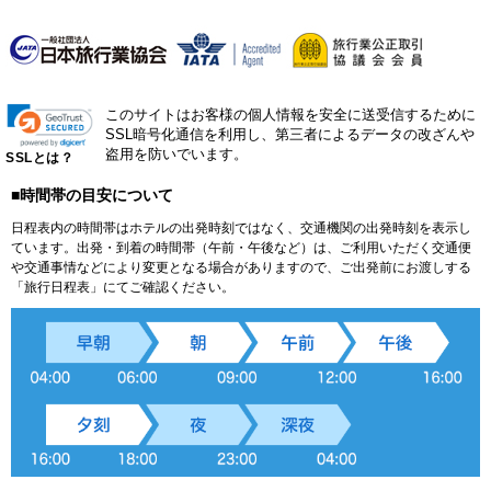
このサイトはお客様の個人情報を安全に送受信するために
SSL暗号化通信を利用し、第三者によるデータの改ざんや
盗用を防いでいます。
SSLとは？
■時間帯の目安について
日程表内の時間帯はホテルの出発時刻ではなく、交通機関の出発時刻を表示し
ています。出発・到着の時間帯（午前・午後など）は、ご利用いただく交通便
や交通事情などにより変更となる場合がありますので、ご出発前にお渡しする
「旅行日程表」にてご確認ください。