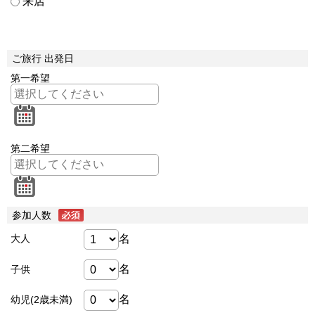
来店
ご旅行 出発日
第一希望
第二希望
参加人数
名
大人
名
子供
名
幼児(2歳未満)