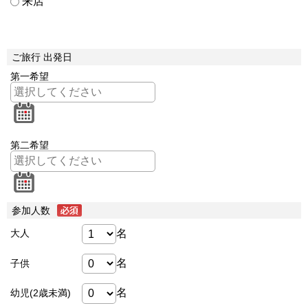
来店
ご旅行 出発日
第一希望
第二希望
参加人数
名
大人
名
子供
名
幼児(2歳未満)