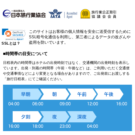
このサイトはお客様の個人情報を安全に送受信するために
SSL暗号化通信を利用し、第三者によるデータの改ざんや
盗用を防いでいます。
SSLとは？
■時間帯の目安について
日程表内の時間帯はホテルの出発時刻ではなく、交通機関の出発時刻を表示し
ています。出発・到着の時間帯（午前・午後など）は、ご利用いただく交通便
や交通事情などにより変更となる場合がありますので、ご出発前にお渡しする
「旅行日程表」にてご確認ください。