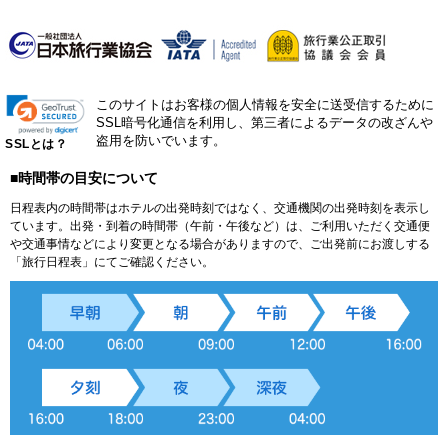
このサイトはお客様の個人情報を安全に送受信するために
SSL暗号化通信を利用し、第三者によるデータの改ざんや
盗用を防いでいます。
SSLとは？
■時間帯の目安について
日程表内の時間帯はホテルの出発時刻ではなく、交通機関の出発時刻を表示し
ています。出発・到着の時間帯（午前・午後など）は、ご利用いただく交通便
や交通事情などにより変更となる場合がありますので、ご出発前にお渡しする
「旅行日程表」にてご確認ください。