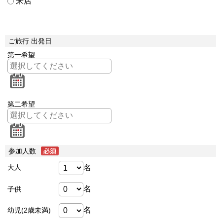
来店
ご旅行 出発日
第一希望
第二希望
参加人数
名
大人
名
子供
名
幼児(2歳未満)