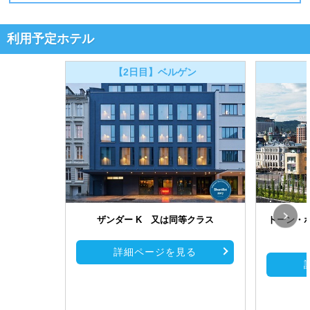
利用予定ホテル
【2日目】ベルゲン
ザンダー K 又は同等クラス
トーン・
詳細ページを見る