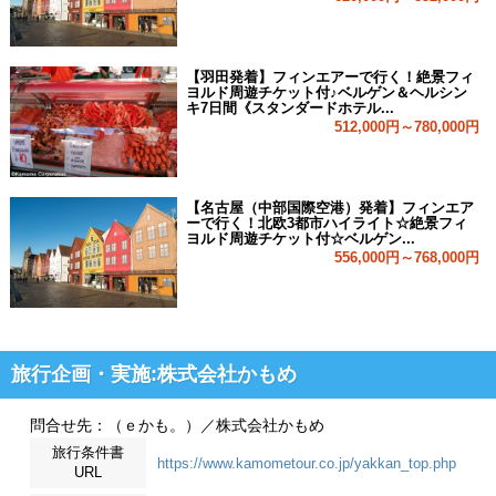
【羽田発着】フィンエアーで行く！絶景フィ
ヨルド周遊チケット付♪ベルゲン＆ヘルシン
キ7日間《スタンダードホテル...
512,000円～780,000円
【名古屋（中部国際空港）発着】フィンエア
ーで行く！北欧3都市ハイライト☆絶景フィ
ヨルド周遊チケット付☆ベルゲン...
556,000円～768,000円
旅行企画・実施:株式会社かもめ
問合せ先：（ｅかも。）／株式会社かもめ
旅行条件書
https://www.kamometour.co.jp/yakkan_top.php
URL