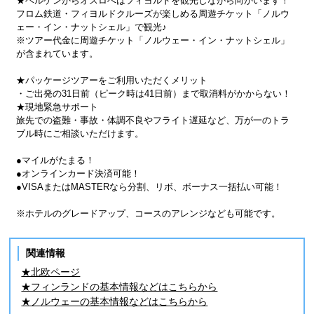
★ベルゲンからオスロへはフィヨルドを観光しながら向かいます！
フロム鉄道・フィヨルドクルーズが楽しめる周遊チケット「ノルウ
ェー・イン・ナットシェル」で観光♪
※ツアー代金に周遊チケット「ノルウェー・イン・ナットシェル」
が含まれています。
★パッケージツアーをご利用いただくメリット
・ご出発の31日前（ピーク時は41日前）まで取消料がかからない！
★現地緊急サポート
旅先での盗難・事故・体調不良やフライト遅延など、万が一のトラ
ブル時にご相談いただけます。
●マイルがたまる！
●オンラインカード決済可能！
●VISAまたはMASTERなら分割、リボ、ボーナス一括払い可能！
※ホテルのグレードアップ、コースのアレンジなども可能です。
関連情報
★北欧ページ
★フィンランドの基本情報などはこちらから
★ノルウェーの基本情報などはこちらから