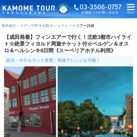
海外旅行・ツアーTOP
北欧
ノルウェー
ツアー詳細
【成田発着】フィンエアーで行く！北欧3都市ハイライ
ト☆絶景フィヨルド周遊チケット付☆ベルゲン＆オス
ロ＆ヘルシンキ8日間《スーペリアホテル利用》
延泊・ホテルランク変更・周遊アレンジも可能！