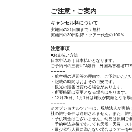
ご注意・ご案内
キャンセル料について
実施日の31日前まで：無料
実施日の30日以降：ツアー代金の100％
注意事項
■お支払い方法
日本申込み｜日本払いとなります。
ご予約日の三菱UFJ銀行「外国為替相場T
----------
・航空機の遅延等の理由で、ご予約いただ
・記載の時間はおよその目安です。
・観光の順番は変わる場合があります。
・所要時間は変更となる場合はあります。
・12月25日、1月1日は施設が閉館となる
----------
※オプショナルツアーは、現地法人が実施
社の旅行条件は適用されません。また、旅
・子供料金はございません。幼児は原則ご
・予約申込み後であっても天候・天災・ス
・最少催行人員に満たない場合はツアーを