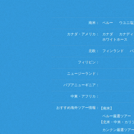
南米：
ペルー
ウユニ塩
カナダ・アメリカ：
カナダ
カナディ
ホワイトホース
北欧：
フィンランド
バ
フィリピン：
ニュージーランド：
パプアニューギニア：
中東・アフリカ：
おすすめ海外ツアー情報：
【南米】
ペルー厳選ツアー
【北米・中米・カリ
カンクン厳選ツア