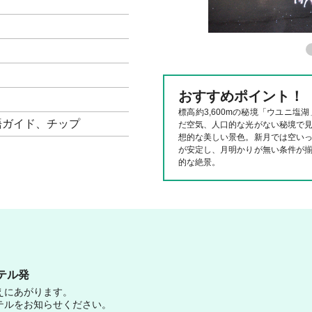
おすすめポイント！
標高約3,600mの秘境「ウユニ
語ガイド、チップ
だ空気、人口的な光がない秘境で
想的な美しい景色。新月では空い
が安定し、月明かりが無い条件が
的な絶景。
テル発
えにあがります。
テルをお知らせください。