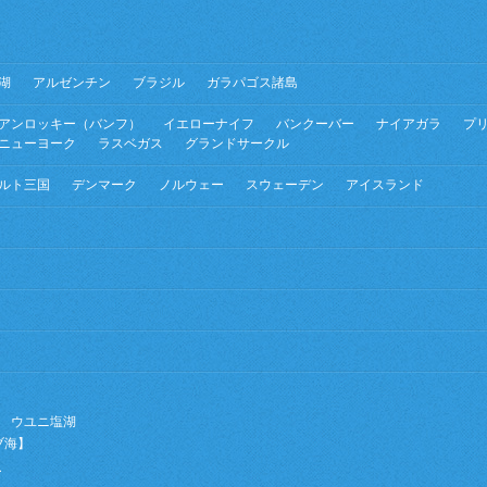
湖
アルゼンチン
ブラジル
ガラパゴス諸島
アンロッキー（バンフ）
イエローナイフ
バンクーバー
ナイアガラ
プ
ニューヨーク
ラスベガス
グランドサークル
ルト三国
デンマーク
ノルウェー
スウェーデン
アイスランド
ウユニ塩湖
ブ海】
ー