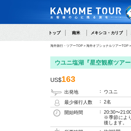
トップ
南米
メキシコ・カリブ
海外旅行・ツアーTOP
海外オプショナルツアーTOP
ウユニ塩湖『星空観察ツアー
163
US$
ウユニ
出発地
2名
最少催行人数
20:30〜21:0
開始時間
※季節によ
後します。