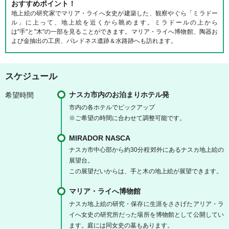
おすすめポイント！
地上絵の研究家でマリア・ライへ女史が建築した、観察やぐら「ミラドー
ル」に上って、地上絵を近くから眺めます。ミラドールの上から
は"手"と"木"の一部を見ることができます。マリア・ライへ博物館、陶器お
よび金抽出の工房、パレドネス遺跡＆水路跡へも訪れます。
スケジュール
ナスカ市内のお泊まりホテル発
希望時間
市内の各ホテルでピックアップ
※ご希望の時間に合わせて調整可能です。
MIRADOR NASCA
ナスカ市中心部から約30分程郊外にあるナスカ地上絵の
展望台。
この展望だいからは、手と木の地上絵が展望できます。
マリア・ライへ博物館
ナスカ地上絵の研究・保存に生涯をささげたアリア・ラ
イへ女史の研究所だった場所を博物館として公開してい
ます。庭には同女史の墓もあります。