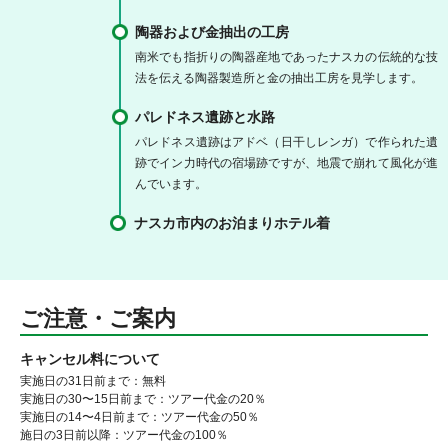
陶器および金抽出の工房
南米でも指折りの陶器産地であったナスカの伝統的な技
法を伝える陶器製造所と金の抽出工房を見学します。
パレドネス遺跡と水路
パレドネス遺跡はアドベ（日干しレンガ）で作られた遺
跡でイン力時代の宿場跡ですが、地震で崩れて風化が進
んでいます。
ナスカ市内のお泊まりホテル着
ご注意・ご案内
キャンセル料について
実施日の31日前まで：無料
実施日の30〜15日前まで：ツアー代金の20％
実施日の14〜4日前まで：ツアー代金の50％
施日の3日前以降：ツアー代金の100％