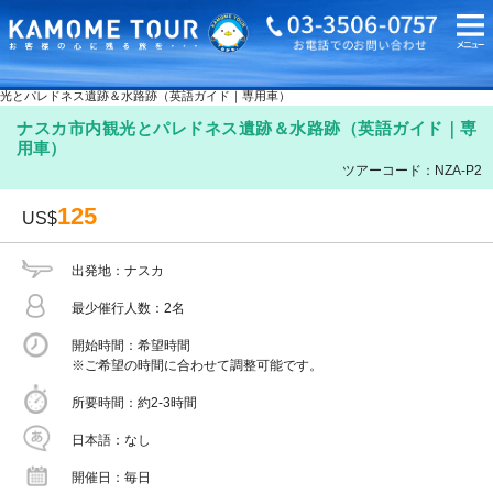
海外旅行・ツアーTOP
海外オプショナルツアーTOP
ペルー
ナスカ
ナスカ市内
光とパレドネス遺跡＆水路跡（英語ガイド｜専用車）
ナスカ市内観光とパレドネス遺跡＆水路跡（英語ガイド｜専
用車）
ツアーコード：NZA-P2
125
US$
出発地
ナスカ
最少催行人数
2名
開始時間
希望時間
※ご希望の時間に合わせて調整可能です。
所要時間
約2-3時間
日本語
なし
開催日
毎日