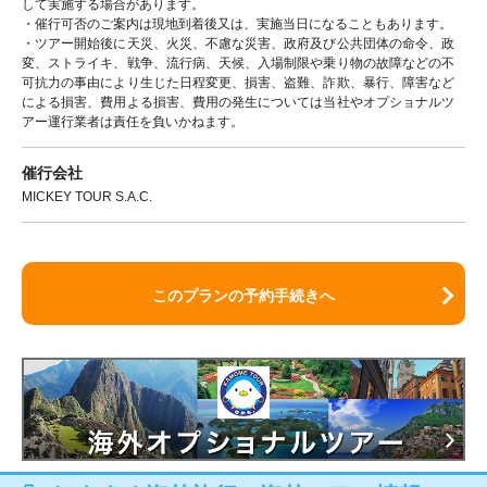
して実施する場合があります。
・催行可否のご案内は現地到着後又は、実施当日になることもあります。
・ツアー開始後に天災、火災、不慮な災害、政府及び公共団体の命令、政
変、ストライキ、戦争、流行病、天候、入場制限や乗り物の故障などの不
可抗力の事由により生じた日程変更、損害、盗難、詐欺、暴行、障害など
による損害、費用よる損害、費用の発生については当社やオプショナルツ
アー運行業者は責任を負いかねます。
催行会社
MICKEY TOUR S.A.C.
このプランの予約手続きへ