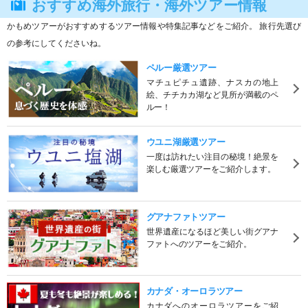
おすすめ海外旅行・海外ツアー情報
かもめツアーがおすすめするツアー情報や特集記事などをご紹介。 旅行先選び
の参考にしてくださいね。
ペルー厳選ツアー
マチュピチュ遺跡、ナスカの地上
絵、チチカカ湖など見所が満載のペ
ルー！
ウユニ湖厳選ツアー
一度は訪れたい注目の秘境！絶景を
楽しむ厳選ツアーをご紹介します。
グアナファトツアー
世界遺産になるほど美しい街グアナ
ファトへのツアーをご紹介。
カナダ・オーロラツアー
カナダへのオーロラツアーをご紹