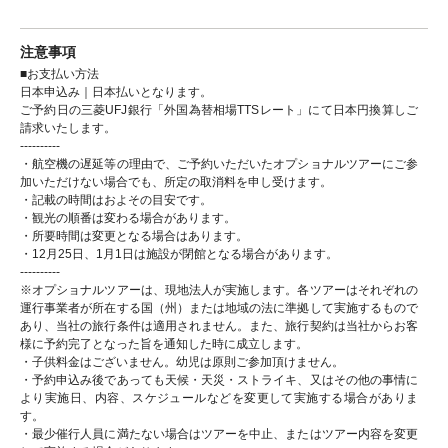
注意事項
■お支払い方法
日本申込み｜日本払いとなります。
ご予約日の三菱UFJ銀行「外国為替相場TTSレート」にて日本円換算しご
請求いたします。
----------
・航空機の遅延等の理由で、ご予約いただいたオプショナルツアーにご参
加いただけない場合でも、所定の取消料を申し受けます。
・記載の時間はおよその目安です。
・観光の順番は変わる場合があります。
・所要時間は変更となる場合はあります。
・12月25日、1月1日は施設が閉館となる場合があります。
----------
※オプショナルツアーは、現地法人が実施します。各ツアーはそれぞれの
運行事業者が所在する国（州）または地域の法に準拠して実施するもので
あり、当社の旅行条件は適用されません。また、旅行契約は当社からお客
様に予約完了となった旨を通知した時に成立します。
・子供料金はございません。幼児は原則ご参加頂けません。
・予約申込み後であっても天候・天災・ストライキ、又はその他の事情に
より実施日、内容、スケジュールなどを変更して実施する場合がありま
す。
・最少催行人員に満たない場合はツアーを中止、またはツアー内容を変更