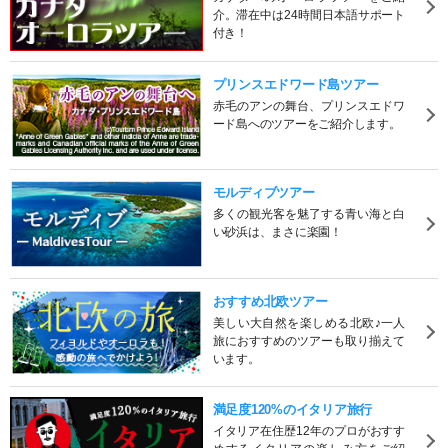
介。滞在中は24時間日本語サポート
付き！
プリンスエドワード島ツアー
赤毛のアンの舞台、プリンスエドワ
ード島へのツアーをご紹介します。
モルディブツアー
多くの観光客を魅了する青い海と白
い砂浜は、まさに楽園！
おすすめ北欧ツアー
美しい大自然を楽しめる北欧♪一人
旅におすすめのツアーも取り揃えて
います。
満足度120%のイタリア旅行
イタリア在住歴12年のプロがおすす