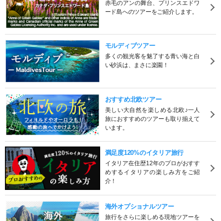
赤毛のアンの舞台、プリンスエドワ
ード島へのツアーをご紹介します。
モルディブツアー
多くの観光客を魅了する青い海と白
い砂浜は、まさに楽園！
おすすめ北欧ツアー
美しい大自然を楽しめる北欧♪一人
旅におすすめのツアーも取り揃えて
います。
満足度120%のイタリア旅行
イタリア在住歴12年のプロがおすす
めするイタリアの楽しみ方をご紹
介！
海外オプショナルツアー
旅行をさらに楽しめる現地ツアーを