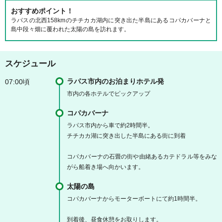
おすすめポイント！
ラパスの北西158kmのチチカカ湖内に突き出た半島にあるコパカバーナと
島中段々畑に覆われた太陽の島を訪れます。
スケジュール
ラパス市内のお泊まりホテル発
07:00頃
市内の各ホテルでピックアップ
コパカバーナ
ラパス市内から車で約2時間半。
チチカカ湖に突き出した半島にある街に到着
コパカバーナの石畳の街や由緒あるカテドラル等をみな
がら船着き場へ向かいます。
太陽の島
コパカバーナからモーターボートにて約1時間半。
到着後、昼食休憩をお取りします。