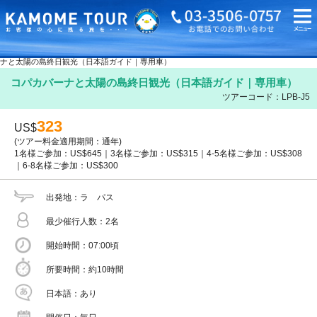
海外旅行・ツアーTOP
海外オプショナルツアーTOP
ボリビア
ラパス
コパカバ
ナと太陽の島終日観光（日本語ガイド｜専用車）
コパカバーナと太陽の島終日観光（日本語ガイド｜専用車）
ツアーコード：LPB-J5
323
US$
(ツアー料金適用期間：通年)
1名様ご参加：US$645｜3名様ご参加：US$315｜4-5名様ご参加：US$308
｜6-8名様ご参加：US$300
出発地
ラ パス
最少催行人数
2名
開始時間
07:00頃
所要時間
約10時間
日本語
あり