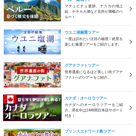
マチュピチュ遺跡、ナスカの地上
絵、チチカカ湖など見所が満載のペ
ルー！
ウユニ湖厳選ツアー
一度は訪れたい注目の秘境！絶景を
楽しむ厳選ツアーをご紹介します。
グアナファトツアー
世界遺産になるほど美しい街グアナ
ファトへのツアーをご紹介。
カナダ・オーロラツアー
カナダへのオーロラツアーをご紹
介。滞在中は24時間日本語サポート
付き！
プリンスエドワード島ツアー