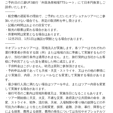
ご予約日の三菱UFJ銀行「外国為替相場TTSレート」にて日本円換算しご
請求いたします。
----------
・航空機の遅延等の理由で、ご予約いただいたオプショナルツアーにご参
加いただけない場合でも、所定の取消料を申し受けます。
・記載の時間はおよその目安です。
・観光の順番は変わる場合があります。
・所要時間は変更となる場合はあります。
・12月25日、1月1日は施設が閉館となる場合があります。
----------
※オプショナルツアーは、現地法人が実施します。各ツアーはそれぞれの
運行事業者が所在する国（州）または地域の法に準拠して実施するもので
あり、当社の旅行条件は適用されません。また、旅行契約は当社からお客
様に予約完了となった旨を通知した時に成立します。
・子供料金はございません。幼児は原則ご参加頂けません。
・予約申込み後であっても天候・天災・ストライキ、又はその他の事情に
より実施日、内容、スケジュールなどを変更して実施する場合がありま
す。
・最少催行人員に満たない場合はツアーを中止、またはツアー内容を変更
して実施する場合があります。
・催行可否のご案内は現地到着後又は、実施当日になることもあります。
・ツアー開始後に天災、火災、不慮な災害、政府及び公共団体の命令、政
変、ストライキ、戦争、流行病、天候、入場制限や乗り物の故障などの不
可抗力の事由により生じた日程変更、損害、盗難、詐欺、暴行、障害など
による損害、費用よる損害、費用の発生については当社やオプショナルツ