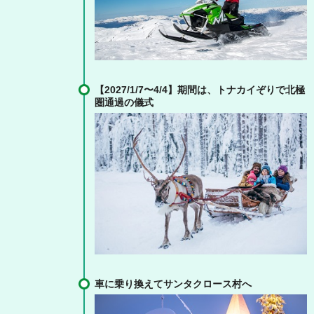
【2027/1/7〜4/4】期間は、トナカイぞりで北極
圏通過の儀式
車に乗り換えてサンタクロース村へ