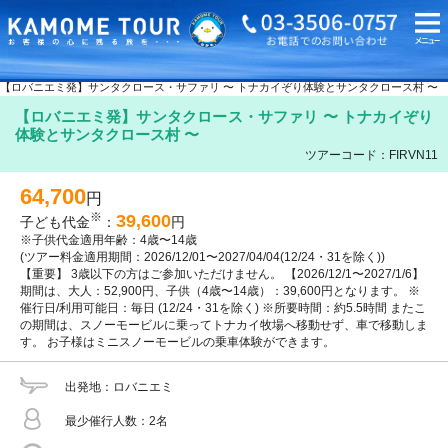
海外旅行・ツアーTOP
海外オプショナルツアーTOP
フィンランド
ロバニエミ
【ロバニエミ発】サンタクロース・サファリ 〜 トナカイぞり体験とサンタクロース村 〜
【ロバニエミ発】サンタクロース・サファリ 〜 トナカイぞり
体験とサンタクロース村 〜
ツアーコード：FIRVN11
64,700
円
※
39,600
子ども代金
：
円
※子供代金適用年齢：4歳〜14歳
(ツアー料金適用期間：2026/12/01〜2027/04/04(12/24・31を除く))
【重要】 3歳以下の方はご参加いただけません。 【2026/12/1〜2027/1/6】
期間は、大人：52,900円、子供（4歳〜14歳）：39,600円となります。 ※
催行日/利用可能日：毎日 (12/24・31を除く) ※所要時間：約5.5時間 またこ
の期間は、スノーモービルに乗ってトナカイ牧場へ移動せず、車で移動しま
す。 お子様はミニスノーモービルの乗車体験ができます。
出発地
ロバニエミ
最少催行人数
2名