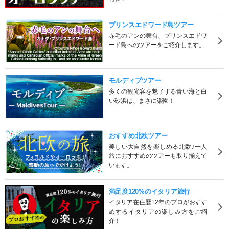
プリンスエドワード島ツアー
赤毛のアンの舞台、プリンスエドワ
ード島へのツアーをご紹介します。
モルディブツアー
多くの観光客を魅了する青い海と白
い砂浜は、まさに楽園！
おすすめ北欧ツアー
美しい大自然を楽しめる北欧♪一人
旅におすすめのツアーも取り揃えて
います。
満足度120%のイタリア旅行
イタリア在住歴12年のプロがおすす
めするイタリアの楽しみ方をご紹
介！