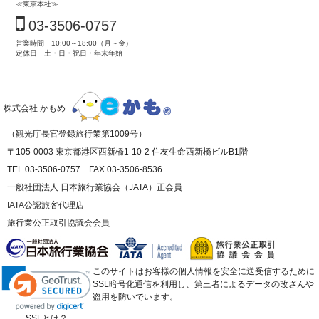
≪東京本社≫
03-3506-0757
営業時間 10:00～18:00（月～金）
定休日 土・日・祝日・年末年始
株式会社 かもめ
（観光庁長官登録旅行業第1009号）
〒105-0003 東京都港区西新橋1-10-2 住友生命西新橋ビルB1階
TEL 03-3506-0757 FAX 03-3506-8536
一般社団法人 日本旅行業協会（JATA）正会員
IATA公認旅客代理店
旅行業公正取引協議会会員
このサイトはお客様の個人情報を安全に送受信するために
SSL暗号化通信を利用し、第三者によるデータの改ざんや
盗用を防いでいます。
SSLとは？