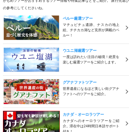
かもめツアーがおすすめするツアー情報や特集記事などをご紹介。 旅行先選び
の参考にしてくださいね。
ペルー厳選ツアー
マチュピチュ遺跡、ナスカの地上
絵、チチカカ湖など見所が満載のペ
ルー！
ウユニ湖厳選ツアー
一度は訪れたい注目の秘境！絶景を
楽しむ厳選ツアーをご紹介します。
グアナファトツアー
世界遺産になるほど美しい街グアナ
ファトへのツアーをご紹介。
カナダ・オーロラツアー
カナダへのオーロラツアーをご紹
介。滞在中は24時間日本語サポート
付き！