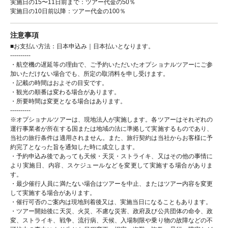
実施日の15〜11日前まで：ツアー代金の50％
実施日の10日前以降：ツアー代金の100％
注意事項
■お支払い方法：日本申込み｜日本払いとなります。
----------
・航空機の遅延等の理由で、ご予約いただいたオプショナルツアーにご参
加いただけない場合でも、所定の取消料を申し受けます。
・記載の時間はおよその目安です。
・観光の順番は変わる場合があります。
・所要時間は変更となる場合はあります。
----------
※オプショナルツアーは、現地法人が実施します。各ツアーはそれぞれの
運行事業者が所在する国または地域の法に準拠して実施するものであり、
当社の旅行条件は適用されません。また、旅行契約は当社からお客様に予
約完了となった旨を通知した時に成立します。
・予約申込み後であっても天候・天災・ストライキ、又はその他の事情に
より実施日、内容、スケジュールなどを変更して実施する場合がありま
す。
・最少催行人員に満たない場合はツアーを中止、またはツアー内容を変更
して実施する場合があります。
・催行可否のご案内は現地到着後又は、実施当日になることもあります。
・ツアー開始後に天災、火災、不慮な災害、政府及び公共団体の命令、政
変、ストライキ、戦争、流行病、天候、入場制限や乗り物の故障などの不