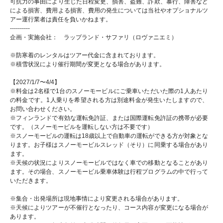
可抗力の事由により生じた日程変更、損害、盗難、詐欺、暴行、障害など
による損害、費用よる損害、費用の発生については当社やオプショナルツ
アー運行業者は責任を負いかねます。
----------
企画・実施会社： ラップランド・サファリ（ロヴァニエミ）
※防寒着のレンタルはツアー代金に含まれております。
※積雪状況により催行期間が変更となる場合があります。
【2027/1/7〜4/4】
※料金は2名様で1台のスノーモービルにご乗車いただいた際の1人あたり
の料金です。1人乗りを希望される方は別途料金が発生いたしますので、
お問い合わせください。
※フィンランドで有効な運転免許証、または国際運転免許証の携帯が必要
です。（スノーモービルを運転しない方は不要です）
※スノーモービルの運転は18歳以上で自動車の運転ができる方が対象とな
ります。お子様はスノーモービルスレッド（そり）に同乗する場合があり
ます。
※天候の状況によりスノーモービルではなく車での移動となることがあり
ます。その場合、スノーモービル乗車体験は行程プログラムの中で行って
いただきます。
※集合・出発場所は現地事情により変更される場合があります。
※天候によりツアーが不催行となったり、コース内容が変更になる場合が
あります。