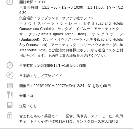
開始時間
10:00
※集合時間：12/1〜30・1/2〜6 10:00、1/1 11:00、1/7〜4/12
9:30
集合場所：ラップランド・サファリ社オフィス
※オウナスバーラ・シャレー・ホテル(Lapland Hotels
Ounasvaara Chalets)、サンタズ・イグルー・アークティック・
サークル(Santa’s Igloos Arctic Circle)、サンタスポーツ
(Santasport)、スカイ・オウナスバーラ・ホテル(Lapland Hotels
Sky Ounasvaara)、アークティック・ツリーハウスホテル(Arctic
Treehouse Hotel)にご宿泊のお客様はホテルから送迎バスをご利
用いただけます。予約時に集合場所をお選びください。
所要時間
約6時間※12/1〜1/6 約5.5時間
日本語
なし／英語ガイド
開催日
2026/12/01〜2027/04/04(12/24・31を除く)毎日
食事
昼
送迎
なし
含まれるもの
英語ガイド、昼食、防寒具、スノーモービル利用
料金、トナカイぞり体験利用料金、サンタクロース村入場料金