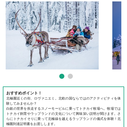
おすすめポイント！
北極圏近くの街、ロヴァニエミ。北欧の国ならではのアクティビティを体
験してみませんか？
白銀の世界を疾走するスノーモービルに乗ってトナカイ牧場へ。牧場では
トナカイ飼育やラップランドの文化について興味深い説明が聞けます。さ
らにトナカイそりに乗って北極線を越えるラップランドの儀式を体験！北
極圏到達証明書をお渡しします。