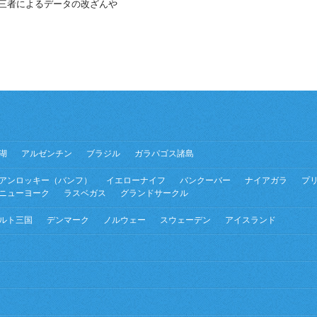
第三者によるデータの改ざんや
湖
アルゼンチン
ブラジル
ガラパゴス諸島
アンロッキー（バンフ）
イエローナイフ
バンクーバー
ナイアガラ
プ
ニューヨーク
ラスベガス
グランドサークル
ルト三国
デンマーク
ノルウェー
スウェーデン
アイスランド