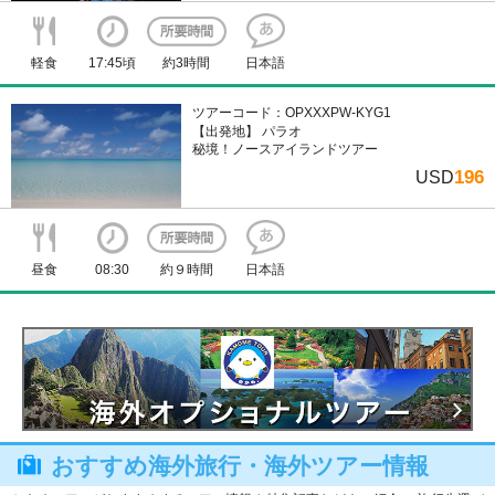
軽食
17:45頃
約3時間
日本語
ツアーコード：OPXXXPW-KYG1
【出発地】 パラオ
秘境！ノースアイランドツアー
196
USD
昼食
08:30
約９時間
日本語
おすすめ海外旅行・海外ツアー情報