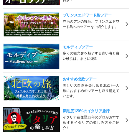
付き！
プリンスエドワード島ツアー
赤毛のアンの舞台、プリンスエドワ
ード島へのツアーをご紹介します。
モルディブツアー
多くの観光客を魅了する青い海と白
い砂浜は、まさに楽園！
おすすめ北欧ツアー
美しい大自然を楽しめる北欧♪一人
旅におすすめのツアーも取り揃えて
います。
満足度120%のイタリア旅行
イタリア在住歴12年のプロがおすす
めするイタリアの楽しみ方をご紹
介！