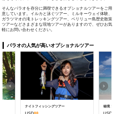
そんなパラオを存分に満喫できるオプショナルツアーをご用
意しています。イルカと泳ぐツアー、ミルキーウェイ体験、
ガラツマオの滝トレッキングツアー、ペリリュー島歴史散策
ツアーなどさまざまな現地ツアーがありますので、ぜひお気
軽にお問い合わせください。
パラオの人気が高いオプショナルツアー
ナイトフィッシングツアー
秘境！
USD
88
USD