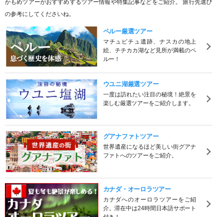
かもめツアーがおすすめするツアー情報や特集記事などをご紹介。 旅行先選び
の参考にしてくださいね。
ペルー厳選ツアー
マチュピチュ遺跡、ナスカの地上
絵、チチカカ湖など見所が満載のペ
ルー！
ウユニ湖厳選ツアー
一度は訪れたい注目の秘境！絶景を
楽しむ厳選ツアーをご紹介します。
グアナファトツアー
世界遺産になるほど美しい街グアナ
ファトへのツアーをご紹介。
カナダ・オーロラツアー
カナダへのオーロラツアーをご紹
介。滞在中は24時間日本語サポート