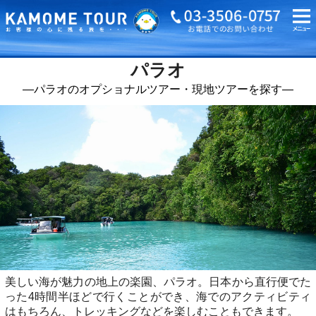
海外旅行・ツアーTOP
海外オプショナルツアーTOP
パラオ
パラオ
―パラオのオプショナルツアー・現地ツアーを探す―
美しい海が魅力の地上の楽園、パラオ。日本から直行便でた
った4時間半ほどで行くことができ、海でのアクティビティ
はもちろん、トレッキングなどを楽しむこともできます。