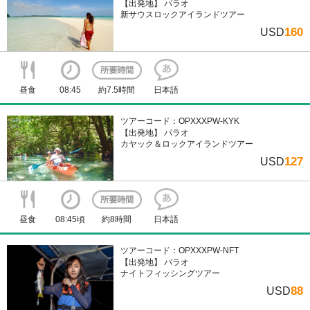
【出発地】 パラオ
新サウスロックアイランドツアー
160
USD
昼食
08:45
約7.5時間
日本語
ツアーコード：OPXXXPW-KYK
【出発地】 パラオ
カヤック＆ロックアイランドツアー
127
USD
昼食
08:45頃
約8時間
日本語
ツアーコード：OPXXXPW-NFT
【出発地】 パラオ
ナイトフィッシングツアー
88
USD