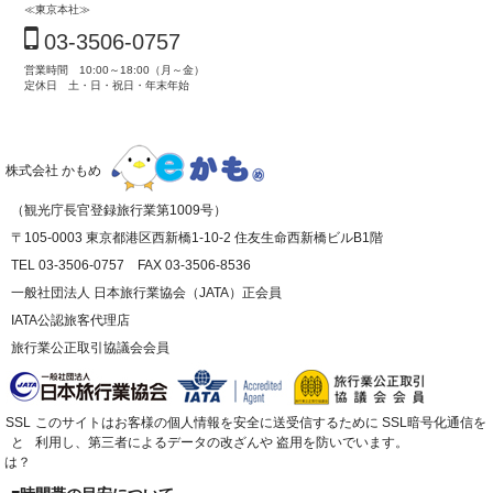
≪東京本社≫
03-3506-0757
営業時間 10:00～18:00（月～金）
定休日 土・日・祝日・年末年始
株式会社 かもめ
（観光庁長官登録旅行業第1009号）
〒105-0003 東京都港区西新橋1-10-2 住友生命西新橋ビルB1階
TEL 03-3506-0757 FAX 03-3506-8536
一般社団法人 日本旅行業協会（JATA）正会員
IATA公認旅客代理店
旅行業公正取引協議会会員
SSL
このサイトはお客様の個人情報を安全に送受信するために
SSL暗号化通信を
と
利用し、第三者によるデータの改ざんや
盗用を防いでいます。
は？