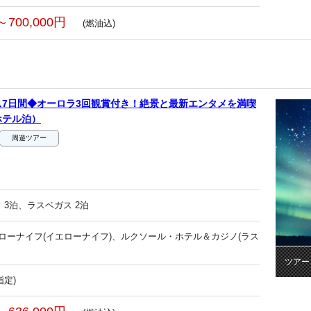
～700,000円
(燃油込)
7日間◆オーロラ3回観賞付き！絶景と最新エンタメを満喫
ホテル泊）
周遊ツアー
 3泊、ラスベガス 2泊
エローナイフ(イエローナイフ)、ルクソール・ホテル＆カジノ(ラス
ツアー
指定)