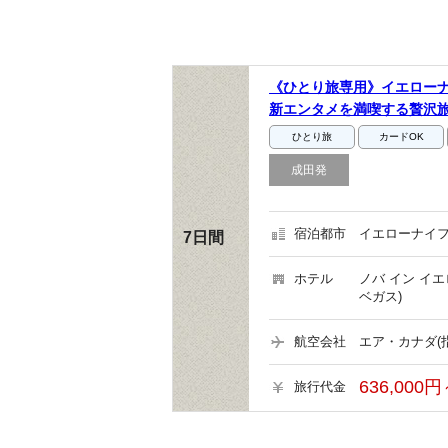
《ひとり旅専用》イエローナ
新エンタメを満喫する贅沢
ひとり旅
カードOK
成田発
宿泊都市
イエローナイフ
7日間
ホテル
ノバ イン イ
ベガス)
航空会社
エア・カナダ(
636,000円
旅行代金