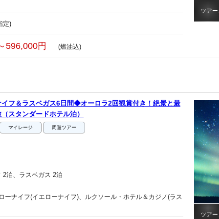
ツアー
指定)
～596,000円
(燃油込)
イフ＆ラスベガス6日間◆オーロラ2回観賞付き！絶景と最
旅（スタンダードホテル泊）
マイレージ
周遊ツアー
 2泊、ラスベガス 2泊
エローナイフ(イエローナイフ)、ルクソール・ホテル＆カジノ(ラス
ツアー