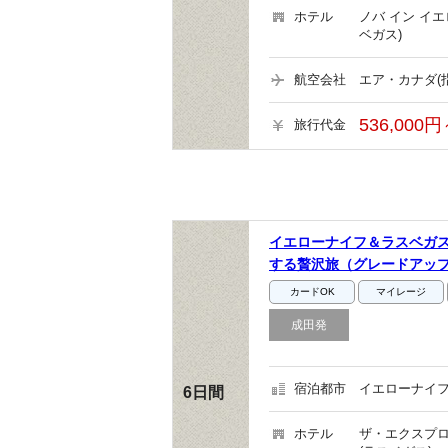
ホテル
ノバ イン イ
ベガス)
航空会社
エア・カナダ(
536,000円
旅行代金
イエローナイフ＆ラスベガス
する贅沢旅（グレードアッ
カードOK
マイレージ
成田発
宿泊都市
イエローナイフ
6日間
ホテル
ザ・エクスプロ