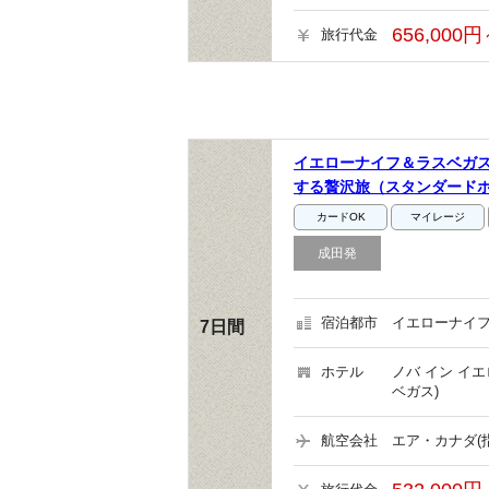
656,000円
旅行代金
イエローナイフ＆ラスベガス
する贅沢旅（スタンダード
カードOK
マイレージ
成田発
宿泊都市
イエローナイフ
7日間
ホテル
ノバ イン イ
ベガス)
航空会社
エア・カナダ(