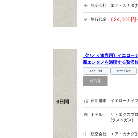
航空会社
エア・カナダ(
624,000円
旅行代金
《ひとり旅専用》イエローナ
新エンタメを満喫する贅沢
ひとり旅
カードOK
成田発
宿泊都市
イエローナイフ
6日間
ホテル
ザ・エクスプロ
(ラスベガス)
航空会社
エア・カナダ(