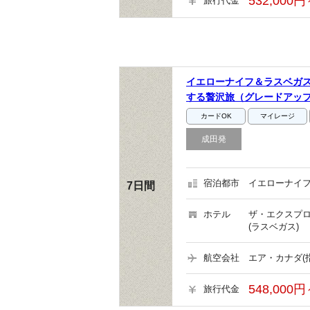
532,000円
旅行代金
イエローナイフ＆ラスベガス
する贅沢旅（グレードアッ
カードOK
マイレージ
成田発
宿泊都市
イエローナイフ
7日間
ホテル
ザ・エクスプロ
(ラスベガス)
航空会社
エア・カナダ(
548,000円
旅行代金