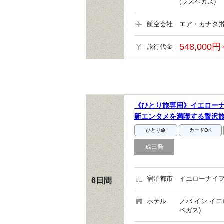
(ラスベガス)
航空会社
エア・カナダ(
548,000円
旅行代金
《ひとり旅専用》イエローナ
新エンタメを満喫する贅沢
ひとり旅
カードOK
成田発
宿泊都市
イエローナイフ
6日間
ホテル
ノバ イン イ
ベガス)