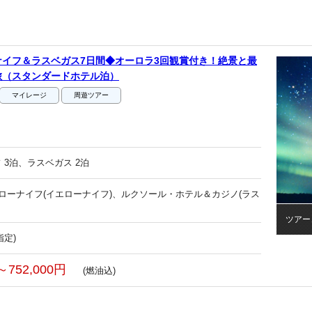
イフ＆ラスベガス7日間◆オーロラ3回観賞付き！絶景と最
旅（スタンダードホテル泊）
マイレージ
周遊ツアー
 3泊、ラスベガス 2泊
エローナイフ(イエローナイフ)、ルクソール・ホテル＆カジノ(ラス
ツアー
指定)
～752,000円
(燃油込)