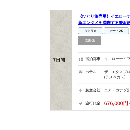
《ひとり旅専用》イエローナ
新エンタメを満喫する贅沢
ひとり旅
カードOK
成田発
宿泊都市
イエローナイフ
7日間
ホテル
ザ・エクスプロ
(ラスベガス)
航空会社
エア・カナダ(
676,000円
旅行代金