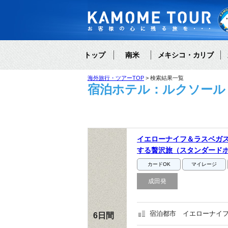
トップ
南米
メキシコ・カリブ
海外旅行・ツアーTOP
検索結果一覧
宿泊ホテル：ルクソール
イエローナイフ＆ラスベガス
する贅沢旅（スタンダード
カードOK
マイレージ
成田発
宿泊都市
イエローナイフ
6日間