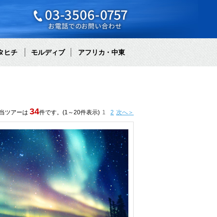
タヒチ
モルディブ
アフリカ・中東
34
当ツアーは
件です。(1～20件表示)
1
2
次へ＞