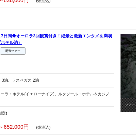
～636,000円
(燃油込)
7日間◆オーロラ3回観賞付き！絶景と最新エンタメを満喫
プホテル泊）
周遊ツアー
 3泊、ラスベガス 2泊
ーラ・ホテル(イエローナイフ)、ルクソール・ホテル＆カジノ
ツアー
指定)
～652,000円
(燃油込)