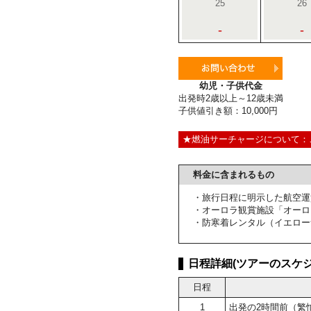
25
26
-
-
幼児・子供代金
出発時2歳以上～12歳未満
子供値引き額：10,000円
★燃油サーチャージについて：
料金に含まれるもの
・旅行日程に明示した航空運
・オーロラ観賞施設「オーロ
・防寒着レンタル（イエロー
日程詳細(ツアーのスケジ
日程
1
出発の2時間前（繁