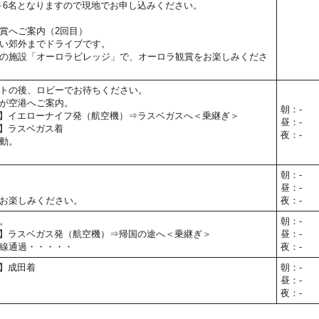
～6名となりますので現地でお申し込みください。
賞へご案内（2回目）
い郊外までドライブです。
の施設「オーロラビレッジ」で、オーロラ観賞をお楽しみくださ
トの後、ロビーでお待ちください。
が空港へご案内。
朝：-
25予定】イエローナイフ発（航空機）⇒ラスベガスへ＜乗継ぎ＞
昼：-
5予定】ラスベガス着
夜：-
動。
朝：-
昼：-
お楽しみください。
夜：-
。
朝：-
30予定】ラスベガス発（航空機）⇒帰国の途へ＜乗継ぎ＞
昼：-
線通過・・・・・
夜：-
予定】成田着
朝：-
昼：-
夜：-