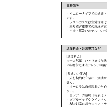
日程備考
・イエローナイフでの送迎・
ます。
・ラスベガスでは空港送迎は
・乗り継ぎ都市での乗継ぎ案
・空港・駅及びホテルでのポ
追加料金・注意事項など
[追加料金]
※一人部屋、ひとり旅追加代
※各都市で延泊アレンジ可能
[共通のご案内]
・旅行契約成立後に、燃油サ
せん。
・オーロラは自然現象のため
さい。
・当ツアーの最終日程表はメ
・ダブルベッドやツインベッ
・3名様1室の場合エキスト