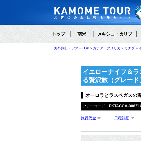
トップ
南米
メキシコ・カリブ
海外旅行・ツアーTOP
カナダ・アメリカ
カナダ
イエローナイフ＆ラ
る贅沢旅（グレード
オーロラとラスベガスの両
ツアーコード：
PKTACCA-006ZL
旅行代金
日程詳細