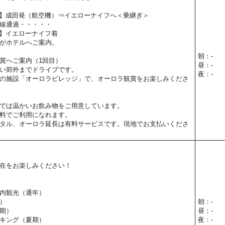
15予定】成田発（航空機）⇒イエローナイフへ＜乗継ぎ＞
線通過・・・・・
0予定】イエローナイフ着
がホテルへご案内。
朝：-
賞へご案内（1回目）
昼：-
い郊外までドライブです。
夜：-
の施設「オーロラビレッジ」で、オーロラ観賞をお楽しみくださ
では温かいお飲み物をご用意しています。
料でご利用になれます。
タル、オーロラ延長は有料サービスです。現地でお支払いくださ
在をお楽しみください！
内観光（通年）
）
朝：-
期）
昼：-
キング（夏期）
夜：-