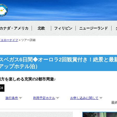
カナダ・アメリカ
北欧
フィリピン
ニュージーランド
イエローナイフ
ツアー詳細
スベガス6日間◆オーロラ2回観賞付き！絶景と最
アップホテル泊）
方を楽しめる充実の2都市周遊♪
C0
旅行条件
利用予定ホテル
お申し込みに関して
最終