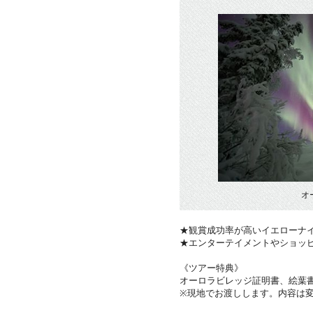
オ
★観賞成功率が高いイエローナ
★エンターテイメントやショッ
《ツアー特典》
オーロラビレッジ証明書、絵葉
※現地でお渡しします。内容は