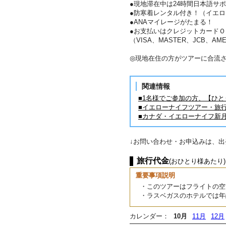
●現地滞在中は24時間日本語サ
●防寒着レンタル付き！（イエロ
●ANAマイレージがたまる！
●お支払いはクレジットカードＯ
（VISA、MASTER、JCB、AME
◎現地在住の方がツアーに合流
関連情報
■1名様でご参加の方、【ひ
■イエローナイフツアー・旅
■カナダ・イエローナイフ新
↓お問い合わせ・お申込みは、
旅行代金
(おひとり様あたり)
重要事項説明
・このツアーはフライトの空
・ラスベガスのホテルでは年
カレンダー：
10月
11月
12月