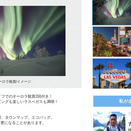
ーロラ観賞/イメージ
イフでのオーロラ観賞2回付き！
私が
ピングも楽しいラスベガスも満喫！
書、タウンマップ、エコバッグ。
変更になることがあります。
H