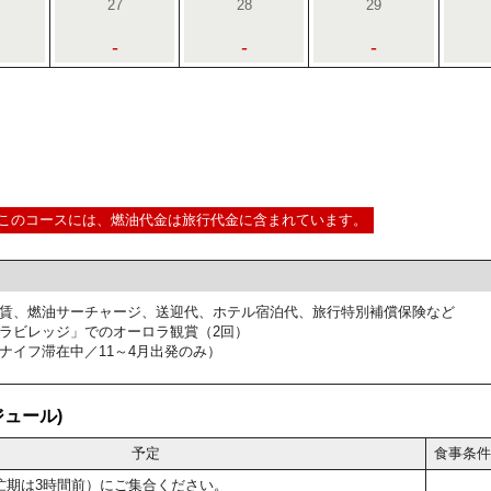
27
28
29
-
-
-
このコースには、燃油代金は旅行代金に含まれています。
賃、燃油サーチャージ、送迎代、ホテル宿泊代、旅行特別補償保険など
ラビレッジ」でのオーロラ観賞（2回）
ナイフ滞在中／11～4月出発のみ）
ュール)
予定
食事条件
忙期は3時間前）にご集合ください。