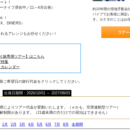
ポート！
ーナイフ滞在中／11～4月出発）
約10年間の現地手配会
パイプでお客様に満足
Ｋ！
す。カナダのことはお
X、DINERS）
されるアレンジもお任せください！
とり旅専用ツアー】はこちら
行特集
月カレンダー
出発ご希望日の旅行代金をクリックしてください。
出発日期間：2026/10/01 ～ 2027/08/03
席によりツアー代金が変動いたします。（ｅかも。空席連動型ツアー）
齢制限があります。（21歳未満の方だけでの宿泊はできません）
1月
2月
3月
4月
5月
6月
7月
8月
全期間