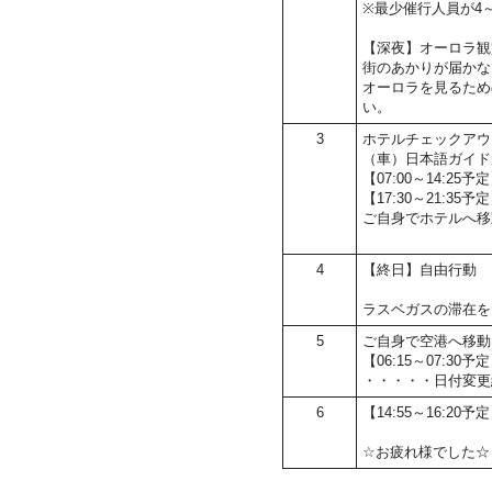
※最少催行人員が4
【深夜】オーロラ観
街のあかりが届かな
オーロラを見るため
い。
3
ホテルチェックアウ
（車）日本語ガイド
【07:00～14:
【17:30～21:3
ご自身でホテルへ移
4
【終日】自由行動
ラスベガスの滞在を
5
ご自身で空港へ移動
【06:15～07:
・・・・・日付変更
6
【14:55～16:20
☆お疲れ様でした☆