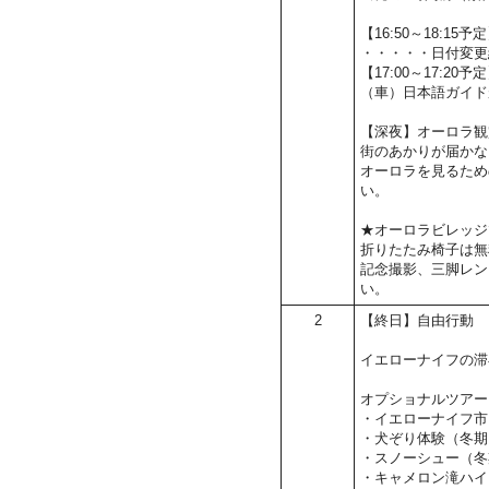
【16:50～18:
・・・・・日付変更
【17:00～17:2
（車）日本語ガイド
【深夜】オーロラ観
街のあかりが届かな
オーロラを見るため
い。
★オーロラビレッジ
折りたたみ椅子は無
記念撮影、三脚レン
い。
2
【終日】自由行動
イエローナイフの滞
オプショナルツアー
・イエローナイフ市
・犬ぞり体験（冬期
・スノーシュー（冬
・キャメロン滝ハイ