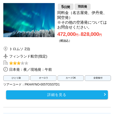
5
羽田発
日間
同料金（名古屋発、伊丹発、
関空発）
※その他の空港発については
お問合せください。
472,000
828,000
円～
円
（燃油込）
トロムソ 2泊
フィンランド航空(指定)
日本発：夜／現地発：午前
ひとり旅
オーロラ
カードOK
全朝食付
ツアーコード：PKHAYNO-005TOSSTD1
詳細を見る