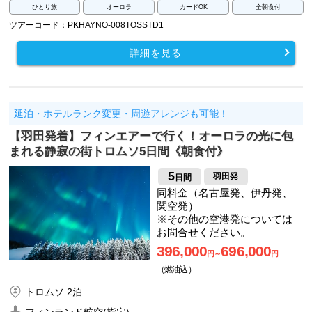
ひとり旅
オーロラ
カードOK
全朝食付
ツアーコード：PKHAYNO-008TOSSTD1
詳細を見る
延泊・ホテルランク変更・周遊アレンジも可能！
【羽田発着】フィンエアーで行く！オーロラの光に包
まれる静寂の街トロムソ5日間《朝食付》
5
羽田発
日間
同料金（名古屋発、伊丹発、
関空発）
※その他の空港発については
お問合せください。
396,000
696,000
円～
円
（燃油込）
トロムソ 2泊
フィンランド航空(指定)