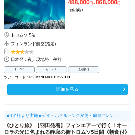
488,000
868,000
円～
円
（燃油込）
トロムソ 5泊
フィンランド航空(指定)
日本発：夜／現地発：午前
オーロラ
カードOK
全朝食付
ツアーコード：PKTAYNO-008TOSSTD0
詳細を見る
★1名様より実施★延泊・ホテルランク変更・周遊アレン…
《ひとり旅》【羽田発着】フィンエアーで行く！オー
ロラの光に包まれる静寂の街トロムソ5日間《朝食付》