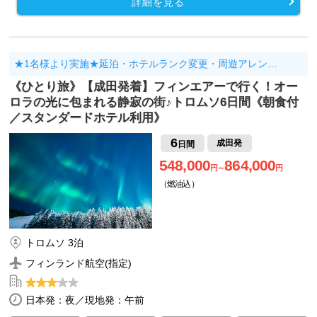
詳細を見る
★1名様より実施★延泊・ホテルランク変更・周遊アレン…
《ひとり旅》【成田発着】フィンエアーで行く！オー
ロラの光に包まれる静寂の街♪トロムソ6日間《朝食付
／スタンダードホテル利用》
6
成田発
日間
548,000
864,000
円～
円
（燃油込）
トロムソ 3泊
フィンランド航空(指定)
日本発：夜／現地発：午前