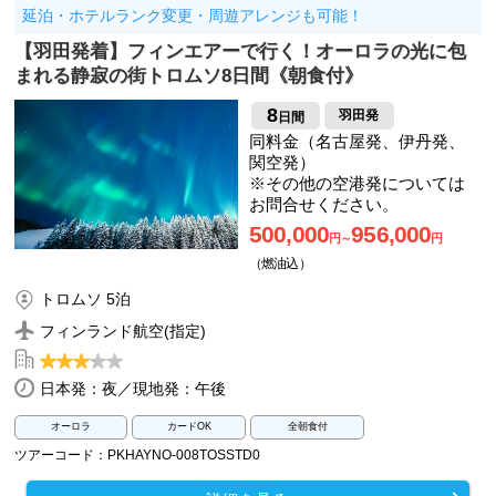
延泊・ホテルランク変更・周遊アレンジも可能！
【羽田発着】フィンエアーで行く！オーロラの光に包
まれる静寂の街トロムソ8日間《朝食付》
8
羽田発
日間
同料金（名古屋発、伊丹発、
関空発）
※その他の空港発については
お問合せください。
500,000
956,000
円～
円
（燃油込）
トロムソ 5泊
フィンランド航空(指定)
日本発：夜／現地発：午後
オーロラ
カードOK
全朝食付
ツアーコード：PKHAYNO-008TOSSTD0