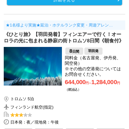
★1名様より実施★延泊・ホテルランク変更・周遊アレン…
《ひとり旅》【羽田発着】フィンエアーで行く！オー
ロラの光に包まれる静寂の街トロムソ8日間《朝食付》
8
羽田発
日間
同料金（名古屋発、伊丹発、
関空発）
※その他の空港発については
お問合せください。
644,000
1,284,000
円～
円
（燃油込）
トロムソ 5泊
フィンランド航空(指定)
日本発：夜／現地発：午後