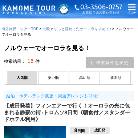
海外旅行・ツアーTOP
北欧
ずっと憧れてたオーロラを求めて♪
ノルウェー
でオーロラを見る！
ノルウェーでオーロラを見る！
16
検索結果：
件
検索条件を変更
人気順
安い順
高い順
新着順
延泊・ホテルランク変更・周遊アレンジも可能！
【成田発着】フィンエアーで行く！オーロラの光に包
まれる静寂の街♪トロムソ8日間《朝食付／スタンダー
ドホテル利用》
8
成田発
日間