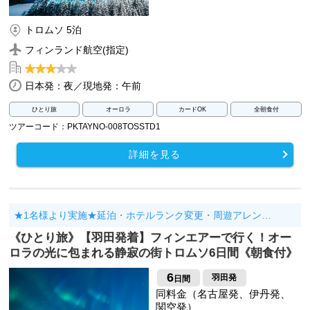
トロムソ 5泊
フィンランド航空(指定)
日本発：夜／現地発：午前
ひとり旅
オーロラ
カードOK
全朝食付
ツアーコード：PKTAYNO-008TOSSTD1
詳細を見る
★1名様より実施★延泊・ホテルランク変更・周遊アレン…
《ひとり旅》【羽田発着】フィンエアーで行く！オー
ロラの光に包まれる静寂の街トロムソ6日間《朝食付》
6
羽田発
日間
同料金（名古屋発、伊丹発、
関空発）