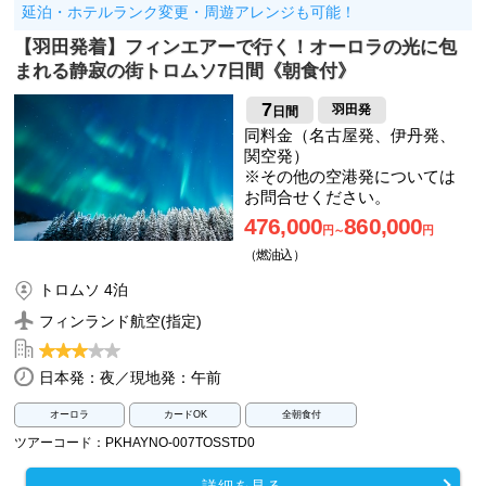
延泊・ホテルランク変更・周遊アレンジも可能！
【羽田発着】フィンエアーで行く！オーロラの光に包
まれる静寂の街トロムソ7日間《朝食付》
7
羽田発
日間
同料金（名古屋発、伊丹発、
関空発）
※その他の空港発については
お問合せください。
476,000
860,000
円～
円
（燃油込）
トロムソ 4泊
フィンランド航空(指定)
日本発：夜／現地発：午前
オーロラ
カードOK
全朝食付
ツアーコード：PKHAYNO-007TOSSTD0
詳細を見る