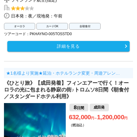
日本発：夜／現地発：午前
オーロラ
カードOK
全朝食付
ツアーコード：PKHAYNO-005TOSSTD0
詳細を見る
★1名様より実施★延泊・ホテルランク変更・周遊アレン…
《ひとり旅》【成田発着】フィンエアーで行く！オー
ロラの光に包まれる静寂の街♪トロムソ8日間《朝食付
／スタンダードホテル利用》
8
成田発
日間
632,000
1,200,000
円～
円
（燃油込）