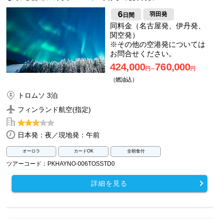
6
羽田発
日間
同料金（名古屋発、伊丹発、
関空発）
※その他の空港発については
お問合せください。
424,000
760,000
円～
円
（燃油込）
トロムソ 3泊
フィンランド航空(指定)
日本発：夜／現地発：午前
オーロラ
カードOK
全朝食付
ツアーコード：PKHAYNO-006TOSSTD0
詳細を見る