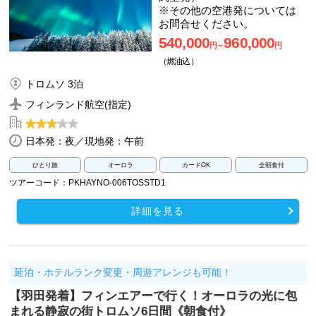
※その他の空港発については
お問合せください。
540,000
960,000
円～
円
（燃油込）
トロムソ 3泊
フィンランド航空(指定)
日本発：夜／現地発：午前
ひとり旅
オーロラ
カードOK
全朝食付
ツアーコード：PKHAYNO-006TOSSTD1
詳細を見る
延泊・ホテルランク変更・周遊アレンジも可能！
【羽田発着】フィンエアーで行く！オーロラの光に包
まれる静寂の街トロムソ6日間《朝食付》