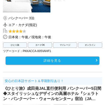
バンクーバー 3泊
エア・カナダ(指定)
日本発：午後／現地発：午後
ひとり旅
カードOK
マイレージ
オンライン
ツアーコード：PKKACCA-005VAHF1
詳細を見る
安心の日本語サポート＆早期割引あり！
《ひとり旅》成田発JAL直行便利用 バンクーバー5日間
◆スタイリッシュなデザインの高層ホテル『シェラト
ン・バンクーバー・ウォールセンター』宿泊（JA…