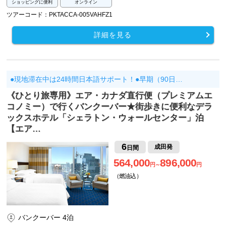
ショッピングに便利
オンライン
ツアーコード：PKTACCA-005VAHFZ1
詳細を見る
●現地滞在中は24時間日本語サポート！●早期（90日…
《ひとり旅専用》エア・カナダ直行便（プレミアムエ
コノミー）で行くバンクーバー★街歩きに便利なデラ
ックスホテル「シェラトン・ウォールセンター」泊
【エア…
6
成田発
日間
564,000
896,000
円～
円
（燃油込）
バンクーバー 4泊