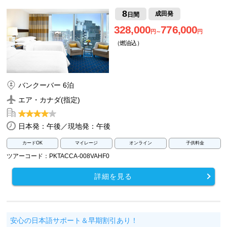
8
成田発
日間
328,000
776,000
円～
円
（燃油込）
バンクーバー 6泊
エア・カナダ(指定)
日本発：午後／現地発：午後
カードOK
マイレージ
オンライン
子供料金
ツアーコード：PKTACCA-008VAHF0
詳細を見る
安心の日本語サポート＆早期割引あり！