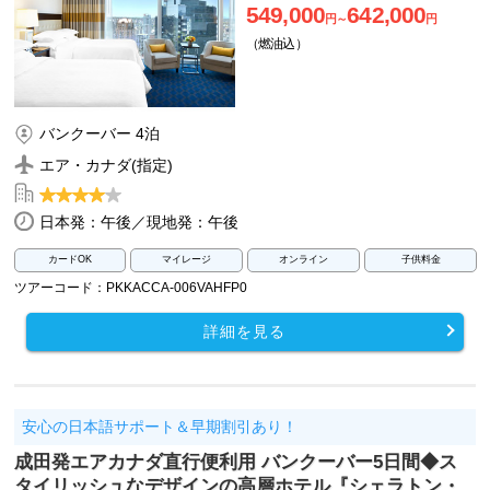
549,000
642,000
円～
円
（燃油込）
バンクーバー 4泊
エア・カナダ(指定)
日本発：午後／現地発：午後
カードOK
マイレージ
オンライン
子供料金
ツアーコード：PKKACCA-006VAHFP0
詳細を見る
安心の日本語サポート＆早期割引あり！
成田発エアカナダ直行便利用 バンクーバー5日間◆ス
タイリッシュなデザインの高層ホテル『シェラトン・