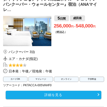
バンクーバー・ウォールセンター』宿泊（ANAマイ
レ…
5
成田発
日間
256,000
548,000
円～
円
（燃油込）
バンクーバー 3泊
エア・カナダ(指定)
日本発：午後／現地発：午後
カードOK
マイレージ
オンライン
子供料金
ツアーコード：PKTACCA-005VAHF0
詳細を見る