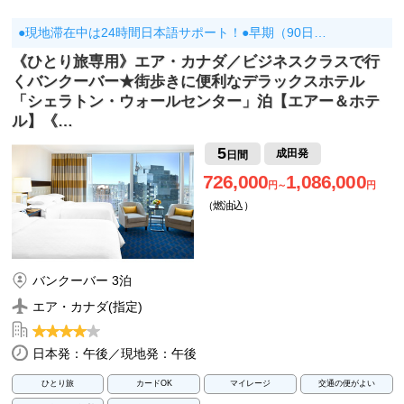
●現地滞在中は24時間日本語サポート！●早期（90日…
《ひとり旅専用》エア・カナダ／ビジネスクラスで行
くバンクーバー★街歩きに便利なデラックスホテル
「シェラトン・ウォールセンター」泊【エアー＆ホテ
ル】《…
5
成田発
日間
726,000
1,086,000
円～
円
（燃油込）
バンクーバー 3泊
エア・カナダ(指定)
日本発：午後／現地発：午後
ひとり旅
カードOK
マイレージ
交通の便がよい