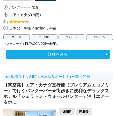
バンクーバー 3泊
エア・カナダ(指定)
日本発：午後／現地発：午後
ひとり旅
カードOK
マイレージ
オンライン
ツアーコード：PKTACCA-005VAHFP1
詳細を見る
●現地滞在中は24時間日本語サポート！●早期（90日…
【関空発】エア・カナダ直行便（プレミアムエコノミ
ー）で行くバンクーバー★街歩きに便利なデラックス
ホテル「シェラトン・ウォールセンター」泊【エアー
＆ホ…
6
関空発
日間