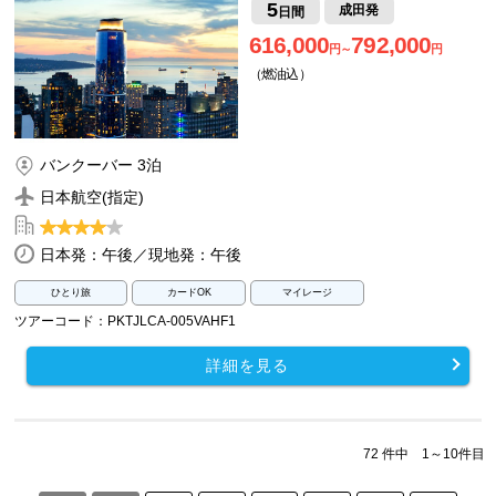
5
成田発
日間
616,000
792,000
円～
円
（燃油込）
バンクーバー 3泊
日本航空(指定)
日本発：午後／現地発：午後
ひとり旅
カードOK
マイレージ
ツアーコード：PKTJLCA-005VAHF1
詳細を見る
72 件中 1～10件目