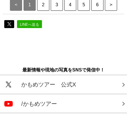
<
1
2
3
4
5
6
>
LINEへ送る
最新情報や現地の写真をSNSで発信中！
かもめツアー 公式X
/かもめツアー