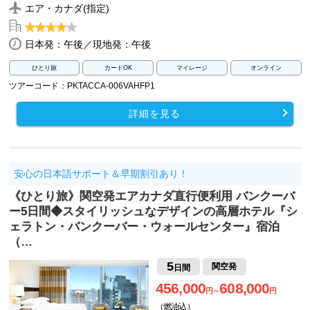
エア・カナダ(指定)
日本発：午後／現地発：午後
ひとり旅
カードOK
マイレージ
オンライン
ツアーコード：PKTACCA-006VAHFP1
詳細を見る
安心の日本語サポート＆早期割引あり！
《ひとり旅》関空発エアカナダ直行便利用 バンクーバ
ー5日間◆スタイリッシュなデザインの高層ホテル『シ
ェラトン・バンクーバー・ウォールセンター』宿泊
（…
5
関空発
日間
456,000
608,000
円～
円
（燃油込）