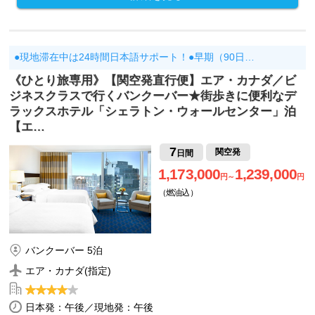
●現地滞在中は24時間日本語サポート！●早期（90日…
《ひとり旅専用》【関空発直行便】エア・カナダ／ビ
ジネスクラスで行くバンクーバー★街歩きに便利なデ
ラックスホテル「シェラトン・ウォールセンター」泊
【エ…
7
関空発
日間
1,173,000
1,239,000
円～
円
（燃油込）
バンクーバー 5泊
エア・カナダ(指定)
日本発：午後／現地発：午後