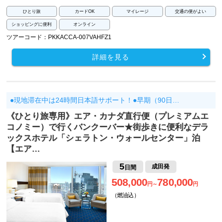
ひとり旅
カードOK
マイレージ
交通の便がよい
ショッピングに便利
オンライン
ツアーコード：PKKACCA-007VAHFZ1
詳細を見る
●現地滞在中は24時間日本語サポート！●早期（90日…
《ひとり旅専用》エア・カナダ直行便（プレミアムエ
コノミー）で行くバンクーバー★街歩きに便利なデラ
ックスホテル「シェラトン・ウォールセンター」泊
【エア…
5
成田発
日間
508,000
780,000
円～
円
（燃油込）