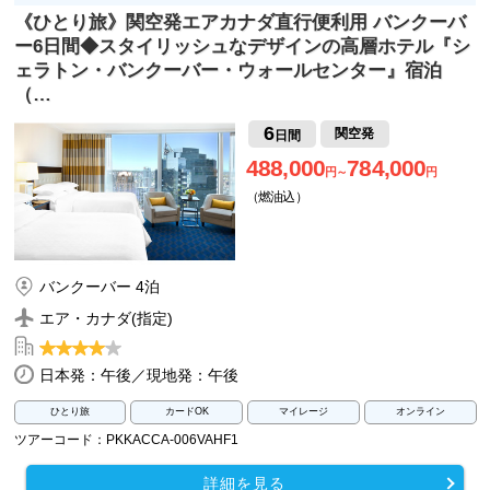
《ひとり旅》関空発エアカナダ直行便利用 バンクーバ
ー6日間◆スタイリッシュなデザインの高層ホテル『シ
ェラトン・バンクーバー・ウォールセンター』宿泊
（…
6
関空発
日間
488,000
784,000
円～
円
（燃油込）
バンクーバー 4泊
エア・カナダ(指定)
日本発：午後／現地発：午後
ひとり旅
カードOK
マイレージ
オンライン
ツアーコード：PKKACCA-006VAHF1
詳細を見る