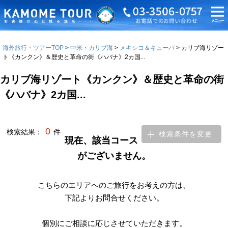
海外旅行・ツアーTOP
中米・カリブ海
メキシコ＆キューバ
カリブ海リゾー
ト《カンクン》＆歴史と革命の街《ハバナ》2カ国...
カリブ海リゾート《カンクン》＆歴史と革命の街
《ハバナ》2カ国...
0
検索結果：
件
検索条件を変更
現在、該当コース
がございません。
こちらのエリアへのご旅行をお考えの方は、
下記よりお問合せください。
個別にご相談に応じさせていただきます。