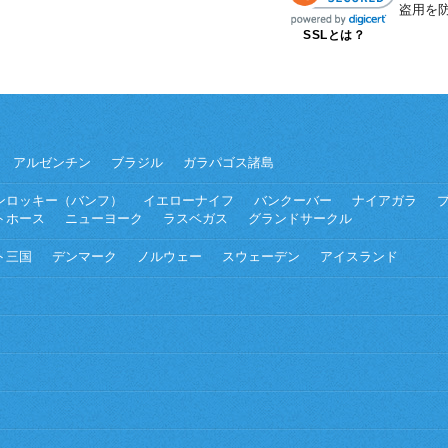
盗用を
SSLとは？
アルゼンチン
ブラジル
ガラパゴス諸島
ンロッキー（バンフ）
イエローナイフ
バンクーバー
ナイアガラ
トホース
ニューヨーク
ラスベガス
グランドサークル
ト三国
デンマーク
ノルウェー
スウェーデン
アイスランド