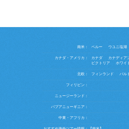
南米：
ペルー
ウユニ塩湖
カナダ・アメリカ：
カナダ
カナディア
ビクトリア
ホワイ
北欧：
フィンランド
バル
フィリピン：
ニュージーランド：
パプアニューギニア：
中東・アフリカ：
おすすめ海外ツアー情報：
【南米】