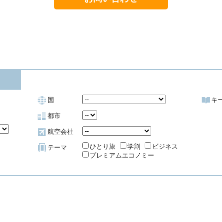
国
キ
都市
航空会社
ひとり旅
学割
ビジネス
テーマ
プレミアムエコノミー