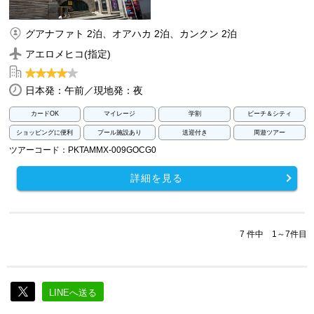
グアナファト 2泊、オアハカ 2泊、カンクン 2泊
アエロメヒコ(指定)
日本発：午前／現地発：夜
カードOK
マイレージ
学割
ビーチ＆シティ
ショッピングに便利
プール施設あり
送迎付き
周遊ツアー
ツアーコード：PKTAMMX-009GOCG0
詳細を見る
7 件中 1～7件目
LINEへ送る