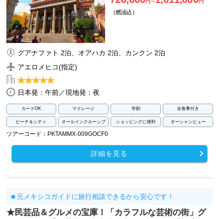
円～
円
（燃油込）
グアナファト 2泊、オアハカ 2泊、カンクン 2泊
アエロメヒコ(指定)
日本発：午前／現地発：夜
カードOK
マイレージ
学割
全食事付き
ビーチ＆シティ
オールインクルーシブ
ショッピングに便利
オーシャンビュー
ツアーコード：PKTAMMX-009GOCF0
詳細を見る
★元メキシコガイドに旅行相談できるから安心です！
★民芸品＆グルメの宝庫！「カラフルな芸術の街」グ