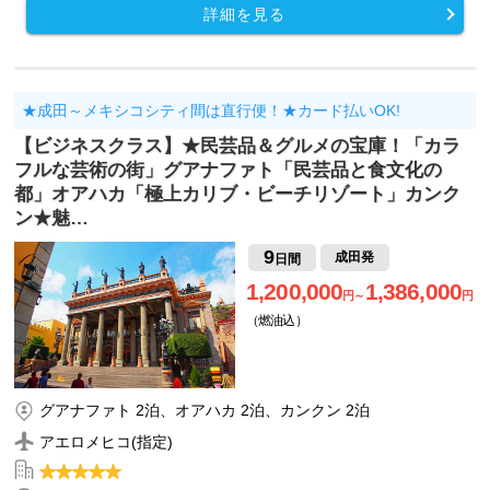
詳細を見る
★成田～メキシコシティ間は直行便！★カード払いOK!
【ビジネスクラス】★民芸品＆グルメの宝庫！「カラ
フルな芸術の街」グアナファト「民芸品と食文化の
都」オアハカ「極上カリブ・ビーチリゾート」カンク
ン★魅…
9
成田発
日間
1,200,000
1,386,000
円～
円
（燃油込）
グアナファト 2泊、オアハカ 2泊、カンクン 2泊
アエロメヒコ(指定)