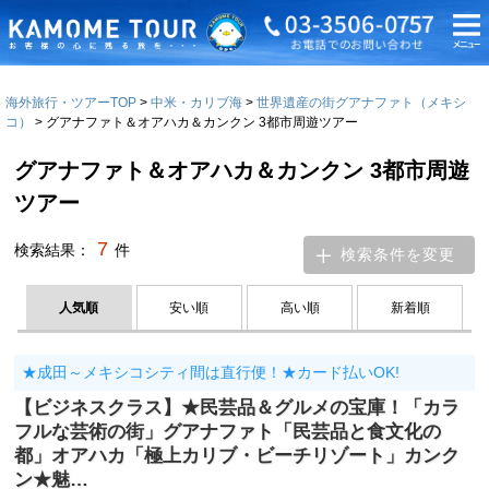
海外旅行・ツアーTOP
中米・カリブ海
世界遺産の街グアナファト（メキシ
コ）
グアナファト＆オアハカ＆カンクン 3都市周遊ツアー
グアナファト＆オアハカ＆カンクン 3都市周遊
ツアー
7
検索結果：
件
検索条件を変更
人気順
安い順
高い順
新着順
★成田～メキシコシティ間は直行便！★カード払いOK!
【ビジネスクラス】★民芸品＆グルメの宝庫！「カラ
フルな芸術の街」グアナファト「民芸品と食文化の
都」オアハカ「極上カリブ・ビーチリゾート」カンク
ン★魅…