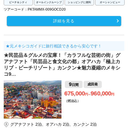
ビーチ＆シティ
オールインクルーシブ
ショッピングに便利
オーシャンビュー
ツアーコード：PKTAMMX-009GOCD20
詳細を見る
★元メキシコガイドに旅行相談できるから安心です！
★民芸品＆グルメの宝庫！「カラフルな芸術の街」グ
アナファト「民芸品と食文化の都」オアハカ「極上カ
リブ・ビーチリゾート」カンクン★魅力凝縮のメキシ
コ9…
9
成田発
日間
675,000
960,000
円～
円
（燃油込）
グアナファト 2泊、オアハカ 2泊、カンクン 2泊