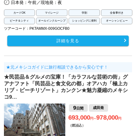
日本発：午前／現地発：夜
カードOK
マイレージ
学割
全食事付き
ビーチ＆シティ
オールインクルーシブ
ショッピングに便利
オーシャンビュー
ツアーコード：PKTAMMX-009GOCFB0
詳細を見る
★元メキシコガイドに旅行相談できるから安心です！
★民芸品＆グルメの宝庫！「カラフルな芸術の街」グ
アナファト「民芸品と食文化の都」オアハカ「極上カ
リブ・ビーチリゾート」カンクン★魅力凝縮のメキシ
コ9…
9
成田発
日間
693,000
978,000
円～
円
（燃油込）