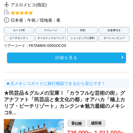
アエロメヒコ(指定)
日本発：午前／現地発：夜
カードOK
マイレージ
学割
全食事付き
ビーチ＆シティ
オールインクルーシブ
ショッピングに便利
オーシャンビュー
ツアーコード：PKTAMMX-009GOCD0
詳細を見る
★元メキシコガイドに旅行相談できるから安心です！
★民芸品＆グルメの宝庫！「カラフルな芸術の街」グ
アナファト「民芸品と食文化の都」オアハカ「極上カ
リブ・ビーチリゾート」カンクン★魅力凝縮のメキシ
コ9…
9
成田発
日間
726,000
1,011,000